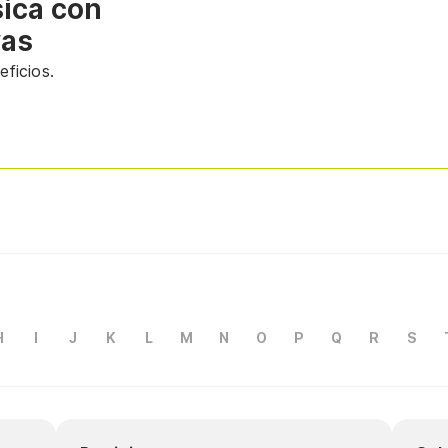
sica con
vas
ficios.
H
I
J
K
L
M
N
O
P
Q
R
S