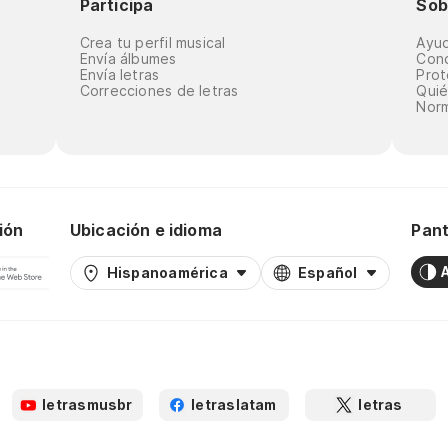
Participa
Sob
Crea tu perfil musical
Ayu
Envía álbumes
Cond
Envía letras
Prot
Correcciones de letras
Qui
Norm
ión
Ubicación e idioma
Pant
Hispanoamérica
Español
letrasmusbr
letraslatam
letras