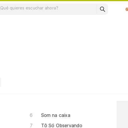
Su
Som na caixa
Tô Só Observando