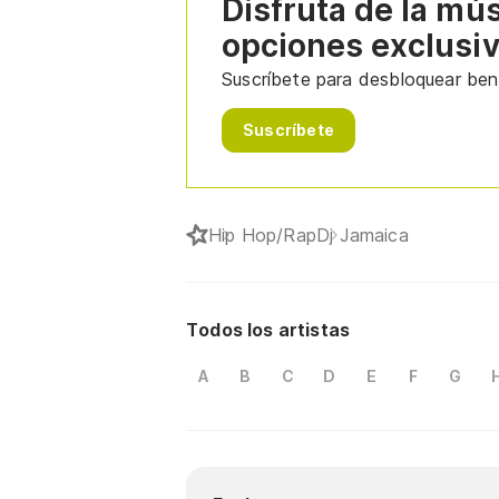
Disfruta de la mú
opciones exclusi
Suscríbete para desbloquear bene
Suscríbete
Hip Hop/Rap
Dj Jamaica
Todos los artistas
A
B
C
D
E
F
G