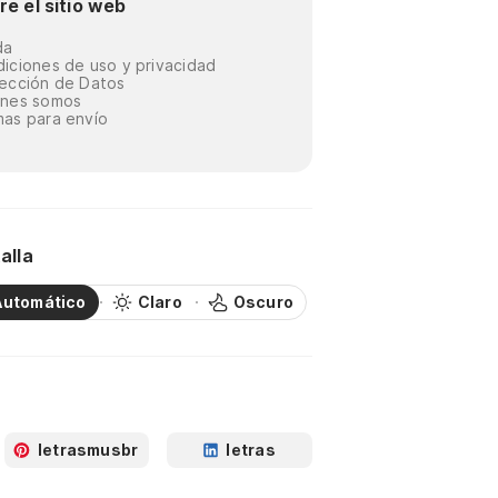
re el sitio web
da
iciones de uso y privacidad
ección de Datos
énes somos
as para envío
alla
Automático
Claro
Oscuro
letrasmusbr
letras