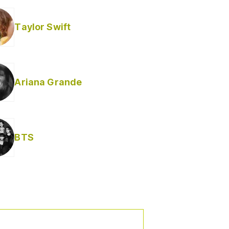
Taylor Swift
Ariana Grande
BTS