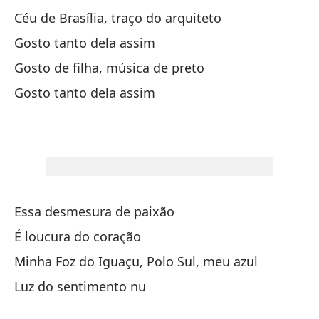
Va
Céu de Brasília, traço do arquiteto
Gosto tanto dela assim
Va
Gosto de filha, música de preto
De
Gosto tanto dela assim
Mi
Es
Es
Essa desmesura de paixão
É loucura do coração
Va
Minha Foz do Iguaçu, Polo Sul, meu azul
Va
Luz do sentimento nu
Pa