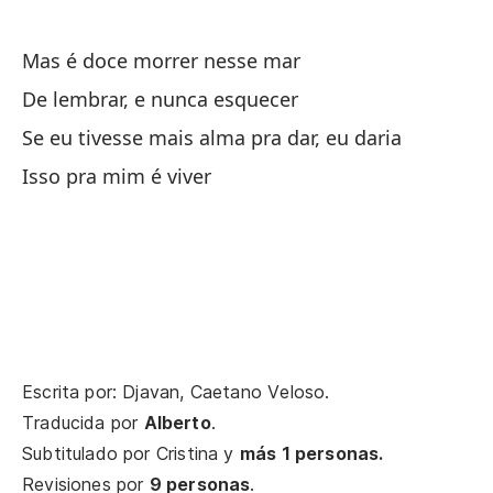
Va
Mas é doce morrer nesse mar
Va
De lembrar, e nunca esquecer
Se eu tivesse mais alma pra dar, eu daria
De
Isso pra mim é viver
Mi
Pe
Ma
Y 
Escrita por: Djavan, Caetano Veloso.
Traducida por
Alberto
.
Si
Subtitulado por
Cristina
y
más 1 personas.
Revisiones por
9 personas
.
Se