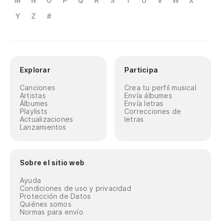
M
N
O
P
Q
R
S
T
U
V
W
X
Y
Z
#
Explorar
Participa
Canciones
Crea tu perfil musical
Artistas
Envía álbumes
Álbumes
Envía letras
Playlists
Correcciones de
Actualizaciones
letras
Lanzamientos
Sobre el sitio web
Ayuda
Condiciones de uso y privacidad
Protección de Datos
Quiénes somos
Normas para envío