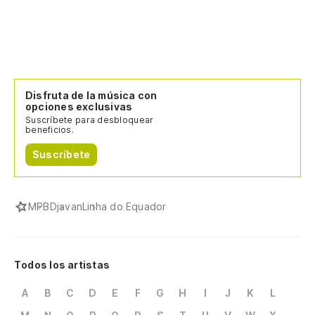
Disfruta de la música con
opciones exclusivas
Suscríbete para desbloquear
beneficios.
Suscríbete
MPB
Djavan
Linha do Equador
Todos los artistas
A
B
C
D
E
F
G
H
I
J
K
L