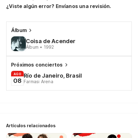
¿Viste algún error? Envíanos una revisión.
Pa
Álbum
Ci
Coisa de Acender
Álbum • 1992
Cé
El
Próximos conciertos
AGO
Río de Janeiro, Brasil
08
Farmasi Arena
Me
Go
El
Artículos relacionados
Es