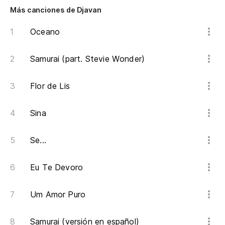
Más canciones de Djavan
Va
Oceano
De
Samurai (part. Stevie Wonder)
Mi
Flor de Lis
Sina
Pe
Ma
Se...
De
Eu Te Devoro
De
Um Amor Puro
Si
Se
Samurai (versión en español)