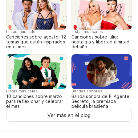
Es
Es
Listas musicales
Listas musicales
Canciones sobre agosto: 12
Canciones sobre julio:
Mi
temas que están inspirados
nostalgia y libertad a mitad
en el mes
del año
Mi
Lu
Lu
Listas musicales
Bandas sonoras
Es
10 canciones sobre marzo
Banda sonora de El Agente
para reflexionar y celebrar
Secreto, la premiada
el mes
película brasileña
Es
Ver más en el blog
Va
Va