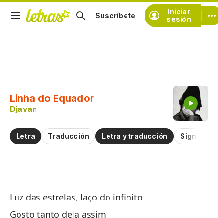
Iniciar
Suscríbete
sesión
Copiar fragmento
Copiar toda la letra
Linha do Equador
Practicar la pronunciación de
Djavan
Comentar sobre este fragmento
Letra
Traducción
Letra y traducción
Significad
Lí
Luz das estrelas, laço do infinito
Li
Gosto tanto dela assim