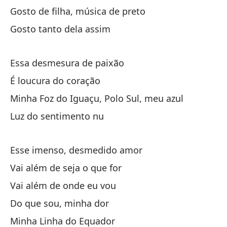
Es
Gosto de filha, música de preto
Es
Gosto tanto dela assim
Es
Essa desmesura de paixão
É loucura do coração
Mi
Minha Foz do Iguaçu, Polo Sul, meu azul
Mi
Luz do sentimento nu
Lu
Lu
Esse imenso, desmedido amor
Vai além de seja o que for
Es
Vai além de onde eu vou
Es
Do que sou, minha dor
Va
Minha Linha do Equador