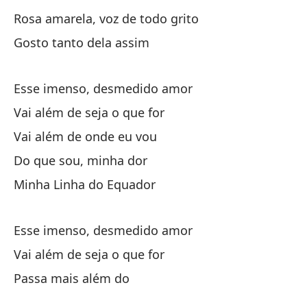
Rosa amarela, voz de todo grito
La
Gosto tanto dela assim
Lu
El
Esse imenso, desmedido amor
Vai além de seja o que for
Ro
Vai além de onde eu vou
Ro
Do que sou, minha dor
El
Minha Linha do Equador
Esse imenso, desmedido amor
Es
Vai além de seja o que for
Es
Passa mais além do
Va