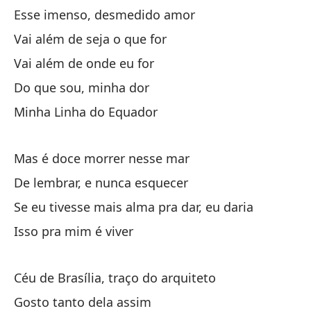
Esse imenso, desmedido amor
Vai além de seja o que for
Ci
Vai além de onde eu for
Cé
Do que sou, minha dor
El
Minha Linha do Equador
Me
Mas é doce morrer nesse mar
Go
De lembrar, e nunca esquecer
El
Se eu tivesse mais alma pra dar, eu daria
Isso pra mim é viver
Céu de Brasília, traço do arquiteto
Gosto tanto dela assim