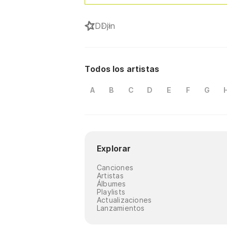
D
Djin
Todos los artistas
A
B
C
D
E
F
G
Explorar
Canciones
Artistas
Álbumes
Playlists
Actualizaciones
Lanzamientos