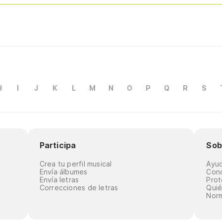
H
I
J
K
L
M
N
O
P
Q
R
S
Participa
Sob
Crea tu perfil musical
Ayu
Envía álbumes
Cond
Envía letras
Prot
Correcciones de letras
Qui
Norm