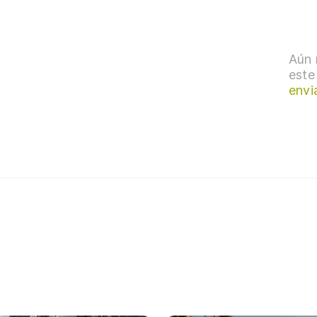
Aún 
este
envi