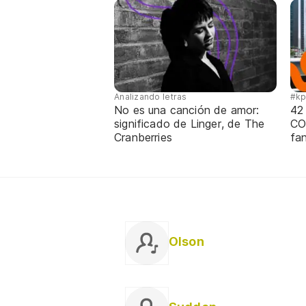
Analizando letras
#k
No es una canción de amor:
42
significado de Linger, de The
CO
Cranberries
fa
Olson