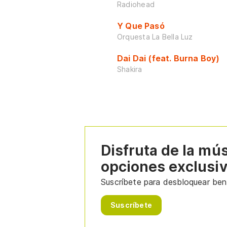
Radiohead
Y Que Pasó
Orquesta La Bella Luz
Dai Dai (feat. Burna Boy)
Shakira
Disfruta de la mú
opciones exclusi
Suscríbete para desbloquear bene
Suscríbete