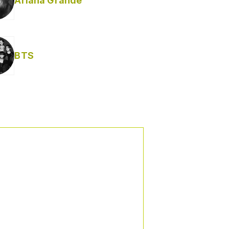
Ariana Grande
Helabusador) [explícita]
BTS