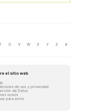
T
U
V
W
X
Y
Z
#
re el sitio web
da
iciones de uso y privacidad
ección de Datos
énes somos
as para envío