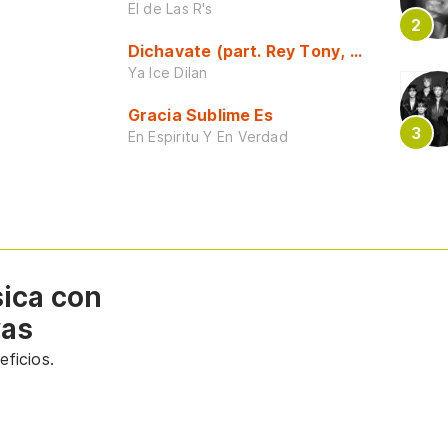
El de Las R's
Dichavate (part. Rey Tony, Dj Honda y 
Ya Ice Dilan
Gracia Sublime Es
En Espiritu Y En Verdad
sica con
vas
ficios.