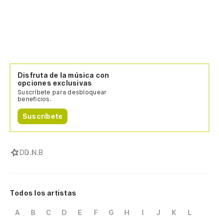
Disfruta de la música con
opciones exclusivas
Suscríbete para desbloquear
beneficios.
Suscríbete
D
D.N.B
Todos los artistas
A
B
C
D
E
F
G
H
I
J
K
L