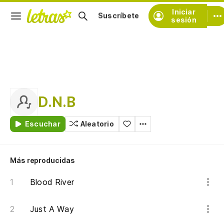
Iniciar
Suscríbete
sesión
D.N.B
Escuchar
Aleatorio
Más reproducidas
Blood River
Just A Way