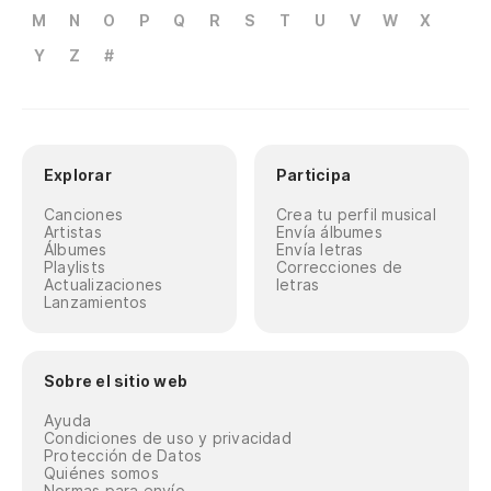
M
N
O
P
Q
R
S
T
U
V
W
X
Y
Z
#
Explorar
Participa
Canciones
Crea tu perfil musical
Artistas
Envía álbumes
Álbumes
Envía letras
Playlists
Correcciones de
Actualizaciones
letras
Lanzamientos
Sobre el sitio web
Ayuda
Condiciones de uso y privacidad
Protección de Datos
Quiénes somos
Normas para envío