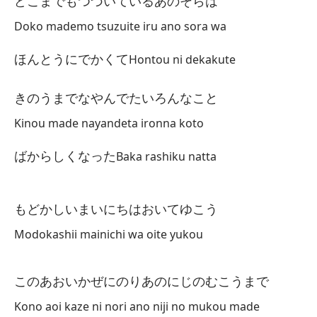
どこまでもつづいているあのそらは
Cu
Doko mademo tsuzuite iru ano sora wa
No
ほんとうにでかくて
Hontou ni dekakute
Es
Se
きのうまでなやんでたいろんなこと
Kinou made nayandeta ironna koto
Mo
ばからしくなった
n
Baka rashiku natta
Vo
Ex
もどかしいまいにちはおいてゆこう
De
Modokashii mainichi wa oite yukou
Vo
このあおいかぜにのりあのにじのむこうまで
si
Kono aoi kaze ni nori ano niji no mukou made