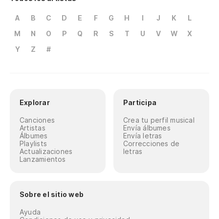
A
B
C
D
E
F
G
H
I
J
K
L
M
N
O
P
Q
R
S
T
U
V
W
X
Y
Z
#
Explorar
Participa
Canciones
Crea tu perfil musical
Artistas
Envía álbumes
Álbumes
Envía letras
Playlists
Correcciones de
Actualizaciones
letras
Lanzamientos
Sobre el sitio web
Ayuda