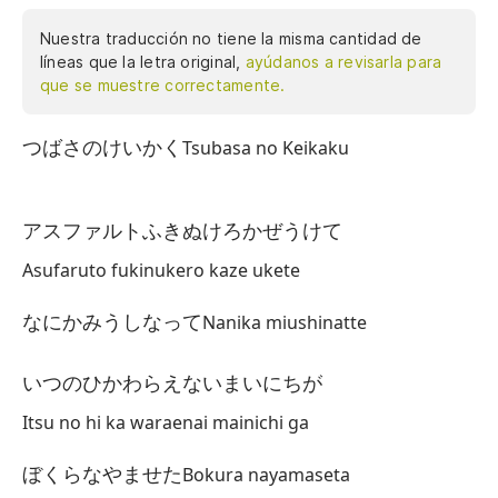
Nuestra traducción no tiene la misma cantidad de
líneas que la letra original,
ayúdanos a revisarla para
que se muestre correctamente.
つばさのけいかく
Pl
Tsubasa no Keikaku
At
アスファルトふきぬけろかぜうけて
Al
Asufaruto fukinukero kaze ukete
Dí
なにかみうしなって
Nanika miushinatte
No
いつのひかわらえないまいにちが
Es
Itsu no hi ka waraenai mainichi ga
ぼくらなやませた
Bokura nayamaseta
Mo