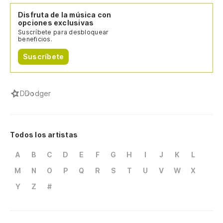
Disfruta de la música con
opciones exclusivas
Suscríbete para desbloquear
beneficios.
Suscríbete
D
Dodger
Todos los artistas
A
B
C
D
E
F
G
H
I
J
K
L
M
N
O
P
Q
R
S
T
U
V
W
X
Y
Z
#