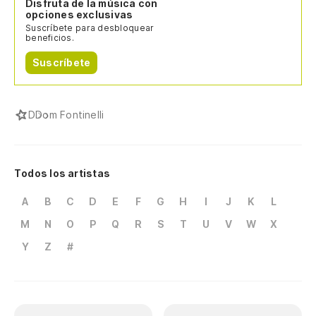
Disfruta de la música con
opciones exclusivas
Suscríbete para desbloquear
beneficios.
Suscríbete
D
Dom Fontinelli
Todos los artistas
A
B
C
D
E
F
G
H
I
J
K
L
M
N
O
P
Q
R
S
T
U
V
W
X
Y
Z
#