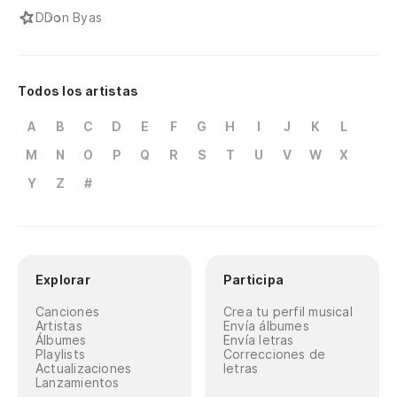
D
Don Byas
Todos los artistas
A
B
C
D
E
F
G
H
I
J
K
L
M
N
O
P
Q
R
S
T
U
V
W
X
Y
Z
#
Explorar
Participa
Canciones
Crea tu perfil musical
Artistas
Envía álbumes
Álbumes
Envía letras
Playlists
Correcciones de
Actualizaciones
letras
Lanzamientos