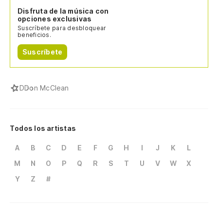
Disfruta de la música con
opciones exclusivas
Suscríbete para desbloquear
beneficios.
Suscríbete
D
Don McClean
Todos los artistas
A
B
C
D
E
F
G
H
I
J
K
L
M
N
O
P
Q
R
S
T
U
V
W
X
Y
Z
#