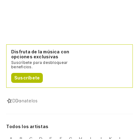
Disfruta de la música con
opciones exclusivas
Suscríbete para desbloquear
beneficios.
Suscríbete
D
Donatelos
Todos los artistas
A
B
C
D
E
F
G
H
I
J
K
L