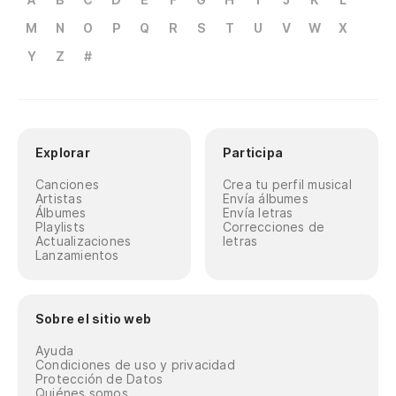
M
N
O
P
Q
R
S
T
U
V
W
X
Y
Z
#
Explorar
Participa
Canciones
Crea tu perfil musical
Artistas
Envía álbumes
Álbumes
Envía letras
Playlists
Correcciones de
Actualizaciones
letras
Lanzamientos
Sobre el sitio web
Ayuda
Condiciones de uso y privacidad
Protección de Datos
Quiénes somos