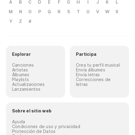
A
B
C
D
E
F
G
H
I
J
K
L
M
N
O
P
Q
R
S
T
U
V
W
X
Y
Z
#
Explorar
Participa
Canciones
Crea tu perfil musical
Artistas
Envía álbumes
Álbumes
Envía letras
Playlists
Correcciones de
Actualizaciones
letras
Lanzamientos
Sobre el sitio web
Ayuda
Condiciones de uso y privacidad
Protección de Datos