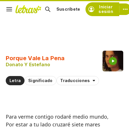
Iniciar
Suscríbete
sesión
Copiar fragmento
Copiar toda la letra
Porque Vale La Pena
Practicar la pronunciación de
Donato Y Estefano
Comentar sobre este fragmento
Letra
Significado
Traducciones
Para verme contigo rodaré medio mundo,
Por estar a tu lado cruzaré siete mares