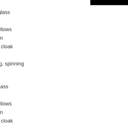
glass
llows
wn
 cloak
g, spinning
lass
llows
wn
 cloak