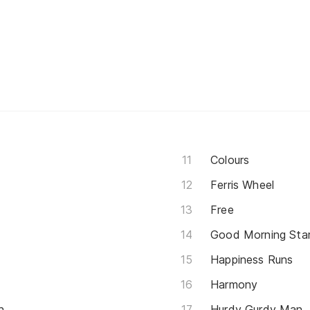
Colours
Ferris Wheel
Free
Good Morning Star
Happiness Runs
Harmony
n
Hurdy Gurdy Man