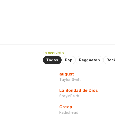
Lo más visto
Todos
Pop
Reggaeton
Roc
august
Taylor Swift
La Bondad de Dios
StayInFaith
Creep
Radiohead