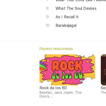
What The Soul Desires
As I Recall It
Barabajagal
Playlists relacionadas
Rock de los 60
Se
Beatles, Janis Joplin, The
The
Doors...