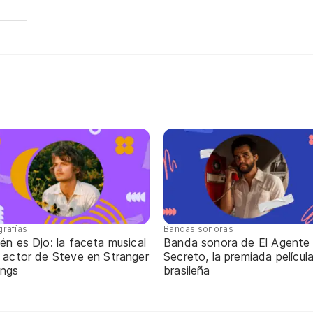
grafías
Bandas sonoras
én es Djo: la faceta musical
Banda sonora de El Agente
l actor de Steve en Stranger
Secreto, la premiada películ
ings
brasileña