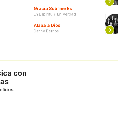
Gracia Sublime Es
En Espiritu Y En Verdad
Alaba a Dios
Danny Berrios
sica con
vas
ficios.