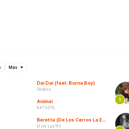
k
Más
Dai Dai (feat. Burna Boy)
Shakira
Animal
KATSEYE
Beretta (De Los Cerros La Escuela)
El de Las R's