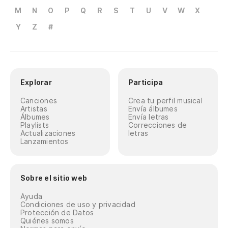
M
N
O
P
Q
R
S
T
U
V
W
X
Y
Z
#
Explorar
Participa
Canciones
Crea tu perfil musical
Artistas
Envía álbumes
Álbumes
Envía letras
Playlists
Correcciones de
Actualizaciones
letras
Lanzamientos
Sobre el sitio web
Ayuda
Condiciones de uso y privacidad
Protección de Datos
Quiénes somos