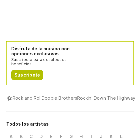
Disfruta de la música con
opciones exclusivas
Suscríbete para desbloquear
beneficios.
Suscríbete
Rock and Roll
Doobie Brothers
Rockin' Down The Highway
Todos los artistas
A
B
C
D
E
F
G
H
I
J
K
L