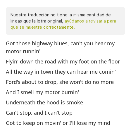
Nuestra traducción no tiene la misma cantidad de
líneas que la letra original,
ayúdanos a revisarla para
que se muestre correctamente.
Got those highway blues, can't you hear my
Te
motor runnin'
mo
el
Flyin' down the road with my foot on the floor
oí
All the way in town they can hear me comin'
ha
Ford's about to drop, she won't do no more
ca
pa
And I smell my motor burnin'
Oh
Underneath the hood is smoke
la
Can't stop, and I can't stop
ro
ca
Got to keep on movin' or I'll lose my mind
es