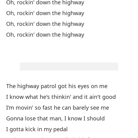
Oh, rockin' down the highway
pu
Oh, rockin' down the highway
qu
Oh, rockin' down the highway
mu
no
Oh, rockin' down the highway
o 
au
ro
The highway patrol got his eyes on me
I know what he's thinkin' and it ain't good
I'm movin' so fast he can barely see me
Gonna lose that man, I know I should
I gotta kick in my pedal