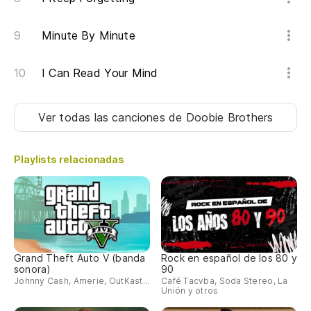
Minute By Minute
I Can Read Your Mind
Ver todas las canciones
de Doobie Brothers
Playlists relacionadas
Grand Theft Auto V (banda
Rock en español de los 80 y
sonora)
90
Johnny Cash, Amerie, OutKast...
Café Tacvba, Soda Stereo, La
Unión y otros