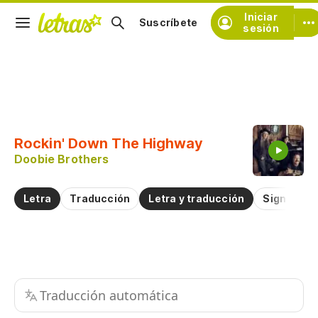
Iniciar
Suscríbete
sesión
Copiar fragmento
Copiar toda la letra
Rockin' Down The Highway
Practicar la pronunciación de
Doobie Brothers
Comentar sobre este fragmento
Letra
Traducción
Letra y traducción
Significad
Traducción automática