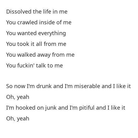
De
Dissolved the life in me
W
You crawled inside of me
You wanted everything
Di
You took it all from me
Te
You walked away from me
Yo
You fuckin' talk to me
Qu
So now I'm drunk and I'm miserable and I like it
Oh, yeah
Me
I'm hooked on junk and I'm pitiful and I like it
Te
Oh, yeah
Ma