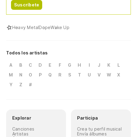
Suscríbete
Heavy Metal
Dope
Wake Up
Todos los artistas
A
B
C
D
E
F
G
H
I
J
K
L
M
N
O
P
Q
R
S
T
U
V
W
X
Y
Z
#
Explorar
Participa
Canciones
Crea tu perfil musical
Artistas
Envía álbumes