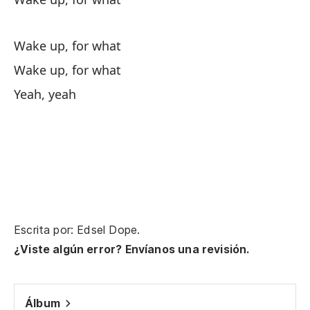
Wake up, for what
De
Wake up, for what
De
Yeah, yeah
Es
I 
Oh
Escrita por: Edsel Dope.
En
¿Viste algún error? Envíanos una revisión.
Ho
Álbum
¿T