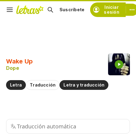
Iniciar
Suscríbete
sesión
Copiar fragmento
Copiar toda la letra
Wake Up
Practicar la pronunciación de
Dope
Comentar sobre este fragmento
Letra
Traducción
Letra y traducción
Traducción automática