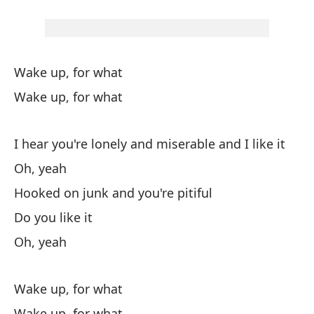
As
gu
Wake up, for what
So
Wake up, for what
Oh
I hear you're lonely and miserable and I like it
Es
Oh, yeah
y 
Hooked on junk and you're pitiful
I'
Do you like it
Oh, yeah
Oh
Wake up, for what
Wake up, for what