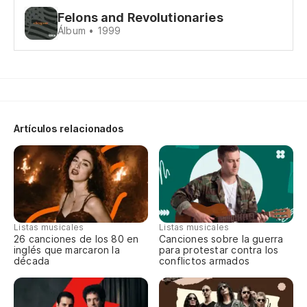
Felons and Revolutionaries
Álbum • 1999
Oh
De
De
Artículos relacionados
De
De
Listas musicales
Listas musicales
26 canciones de los 80 en
Canciones sobre la guerra
inglés que marcaron la
para protestar contra los
Sí,
década
conflictos armados