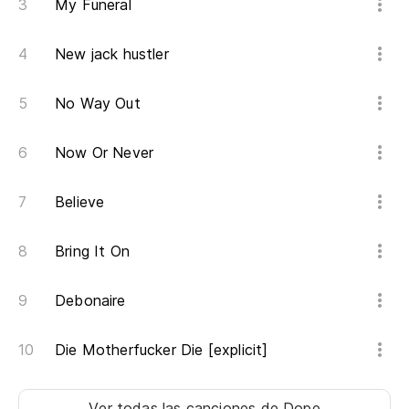
My Funeral
Un
New jack hustler
Co
No Way Out
Y 
Now Or Never
An
Believe
Un
Bring It On
Debonaire
Die Motherfucker Die [explicit]
Ver todas las canciones
de Dope