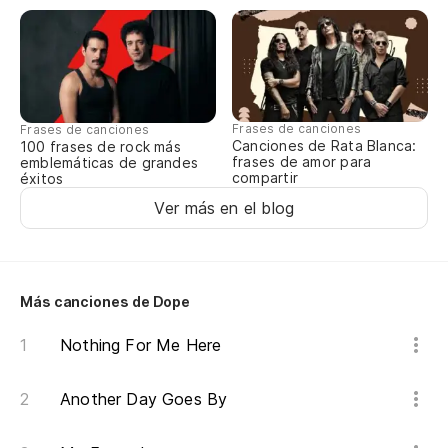
Un
Co
Y 
Frases de canciones
Frases de canciones
Canciones de Rata Blanca:
100 frases de rock más
An
frases de amor para
emblemáticas de grandes
compartir
éxitos
Un
Ver más en el blog
Bu
Más canciones de Dope
C
Nothing For Me Here
Es
Another Day Goes By
It