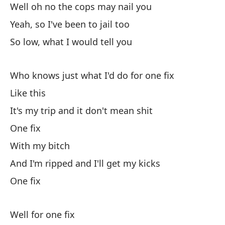
Well oh no the cops may nail you
Yeah, so I've been to jail too
Bu
So low, what I would tell you
We
C
Who knows just what I'd do for one fix
Like this
Es
It's my trip and it don't mean shit
It
One fix
With my bitch
Un
And I'm ripped and I'll get my kicks
Co
One fix
Y 
Well for one fix
An