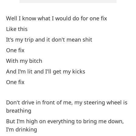
I'
Well I know what I would do for one fix
Me
Like this
It's my trip and it don't mean shit
Sé
One fix
I 
With my bitch
De
And I'm lit and I'll get my kicks
Sa
One fix
Es
Don't drive in front of me, my steering wheel is
It
breathing
But I'm high on everything to bring me down,
I'm drinking