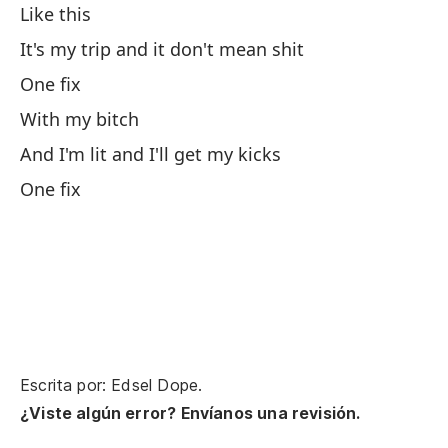
Like this
Un
It's my trip and it don't mean shit
One fix
With my bitch
No
re
And I'm lit and I'll get my kicks
Do
One fix
br
Pe
es
Bu
dr
Escrita por: Edsel Dope.
Bu
¿Viste algún error? Envíanos una revisión.
We