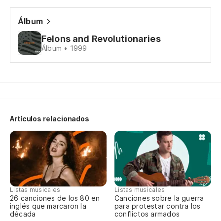
Sí
Álbum
Ye
Felons and Revolutionaries
Álbum • 1999
Ta
So
Qu
Artículos relacionados
Wh
C
Es
Listas musicales
Listas musicales
It
26 canciones de los 80 en
Canciones sobre la guerra
inglés que marcaron la
para protestar contra los
década
conflictos armados