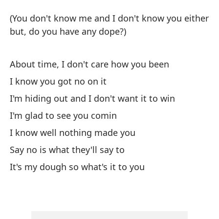
U
(You don't know me and I don't know you either
On
but, do you have any dope?)
No
About time, I don't care how you been
¿t
I know you got no on it
(Y
I'm hiding out and I don't want it to win
do
I'm glad to see you comin
Es
I know well nothing made you
Ab
Say no is what they'll say to
It's my dough so what's it to you
Sé
I 
Es