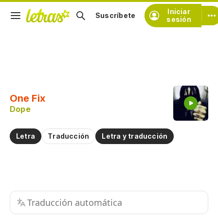
Iniciar
Suscríbete
sesión
Copiar fragmento
Copiar toda la letra
One Fix
Practicar la pronunciación de
Dope
Comentar sobre este fragmento
Letra
Traducción
Letra y traducción
Traducción automática