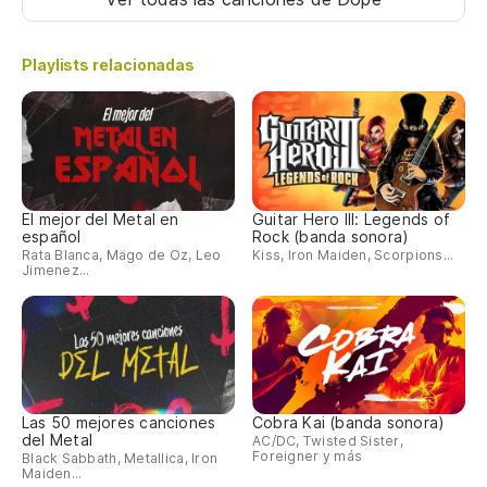
Playlists relacionadas
El mejor del Metal en
Guitar Hero III: Legends of
español
Rock (banda sonora)
Rata Blanca, Mägo de Oz, Leo
Kiss, Iron Maiden, Scorpions...
Jimenez...
Las 50 mejores canciones
Cobra Kai (banda sonora)
del Metal
AC/DC, Twisted Sister,
Foreigner y más
Black Sabbath, Metallica, Iron
Maiden...