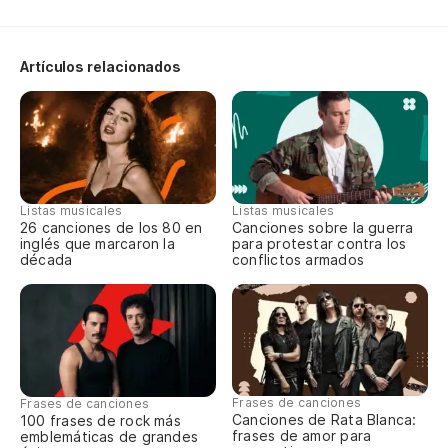
Es
You
Artículos relacionados
Es
You
Es
Listas musicales
Listas musicales
de
26 canciones de los 80 en
Canciones sobre la guerra
inglés que marcaron la
para protestar contra los
Yo
década
conflictos armados
th
Es
You
Frases de canciones
Frases de canciones
Es
Canciones de Rata Blanca:
100 frases de rock más
frases de amor para
emblemáticas de grandes
pr