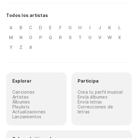
Todos los artistas
A
B
C
D
E
F
G
H
I
J
K
L
M
N
O
P
Q
R
S
T
U
V
W
X
Y
Z
#
Explorar
Participa
Canciones
Crea tu perfil musical
Artistas
Envía álbumes
Álbumes
Envía letras
Playlists
Correcciones de
Actualizaciones
letras
Lanzamientos