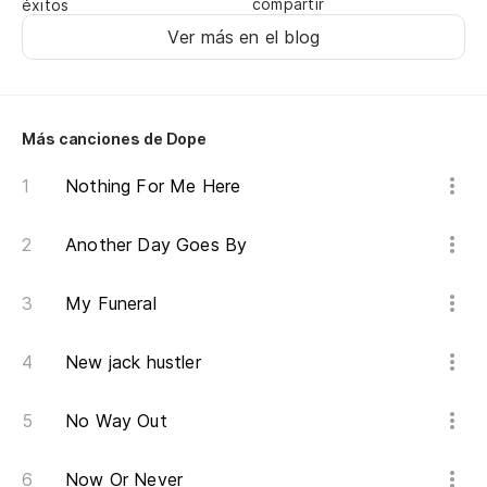
compartir
éxitos
Yo
Ver más en el blog
fu
Es
Más canciones de Dope
You
Nothing For Me Here
Es
You
Another Day Goes By
Es
My Funeral
es
co
New jack hustler
Yo
co
No Way Out
Es
Now Or Never