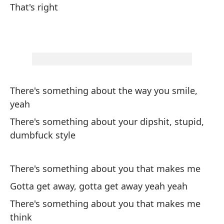
That's right
Y 
An
Ha
sí,
There's something about the way you smile,
yeah
Th
ge
There's something about your dipshit, stupid,
dumbfuck style
Ha
Th
There's something about you that makes me
Gotta get away, gotta get away yeah yeah
es
There's something about you that makes me
As
think