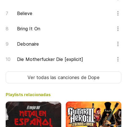
tr
Believe
Yo
Es
Bring It On
You
Debonaire
Die Motherfucker Die [explicit]
Ver todas las canciones
de Dope
Playlists relacionadas