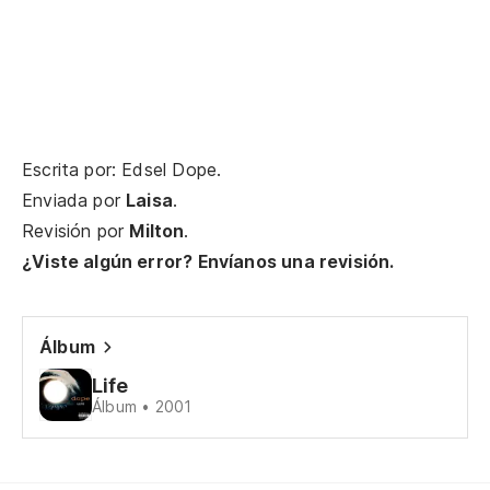
Te
Go
Ha
Th
Escrita por: Edsel Dope.
Enviada por
Laisa
.
¡E
Revisión por
Milton
.
mi
¿Viste algún error? Envíanos una revisión.
You
¡E
Álbum
You
Life
Álbum • 2001
De