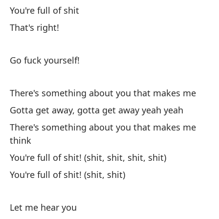
You're full of shit
That's right!
Go fuck yourself!
Ha
There's something about you that makes me
Th
Gotta get away, gotta get away yeah yeah
Ha
There's something about you that makes me
Th
think
du
You're full of shit! (shit, shit, shit, shit)
You're full of shit! (shit, shit)
Ha
Th
Let me hear you