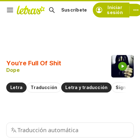
Iniciar
Suscríbete
sesión
Copiar fragmento
Copiar toda la letra
You're Full Of Shit
Practicar la pronunciación de
Dope
Comentar sobre este fragmento
Letra
Traducción
Letra y traducción
Significad
Traducción automática