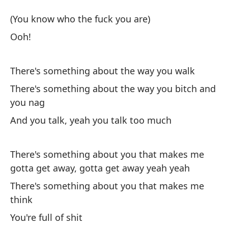
es
(You know who the fuck you are)
Yo
Ooh!
(S
There's something about the way you walk
(Y
There's something about the way you bitch and
you nag
¡O
And you talk, yeah you talk too much
Ha
There's something about you that makes me
Th
gotta get away, gotta get away yeah yeah
Ha
There's something about you that makes me
re
think
Th
You're full of shit
na