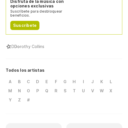
Disfruta de la música con
opciones exclusivas
Suscríbete para desbloquear
beneficios.
Suscríbete
D
Dorothy Collins
Todos los artistas
A
B
C
D
E
F
G
H
I
J
K
L
M
N
O
P
Q
R
S
T
U
V
W
X
Y
Z
#