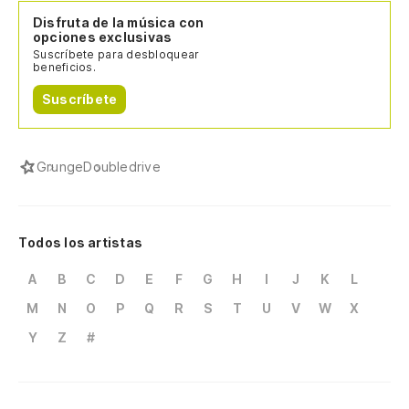
Disfruta de la música con
opciones exclusivas
Suscríbete para desbloquear
beneficios.
Suscríbete
Grunge
Doubledrive
Todos los artistas
A
B
C
D
E
F
G
H
I
J
K
L
M
N
O
P
Q
R
S
T
U
V
W
X
Y
Z
#