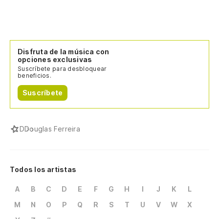
Disfruta de la música con
opciones exclusivas
Suscríbete para desbloquear
beneficios.
Suscríbete
D
Douglas Ferreira
Todos los artistas
A
B
C
D
E
F
G
H
I
J
K
L
M
N
O
P
Q
R
S
T
U
V
W
X