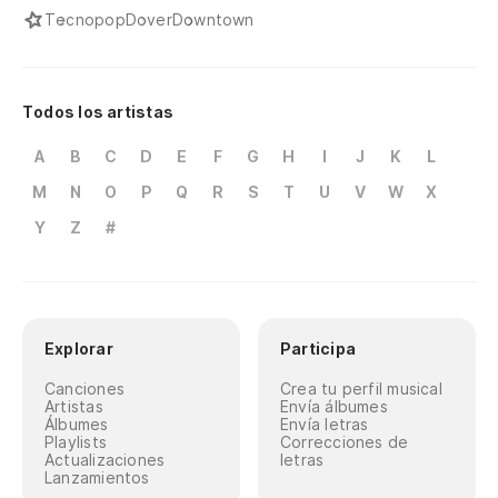
Tecnopop
Dover
Downtown
Todos los artistas
A
B
C
D
E
F
G
H
I
J
K
L
M
N
O
P
Q
R
S
T
U
V
W
X
Y
Z
#
Explorar
Participa
Canciones
Crea tu perfil musical
Artistas
Envía álbumes
Álbumes
Envía letras
Playlists
Correcciones de
Actualizaciones
letras
Lanzamientos