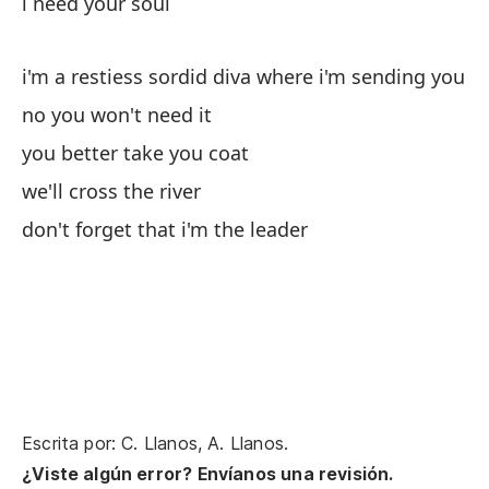
¿Q
i need your soul
¡V
i'm a restiess sordid diva where i'm sending you
no you won't need it
no
you better take you coat
we'll cross the river
¡Q
don't forget that i'm the leader
es
y 
ba
an
Escrita por: C. Llanos, A. Llanos.
Ne
¿Viste algún error? Envíanos una revisión.