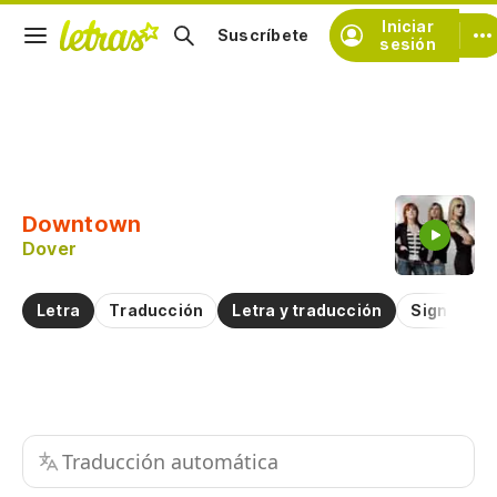
Iniciar
Suscríbete
sesión
Copiar fragmento
Copiar toda la letra
Downtown
Practicar la pronunciación de
Dover
Comentar sobre este fragmento
Letra
Traducción
Letra y traducción
Significad
Traducción automática