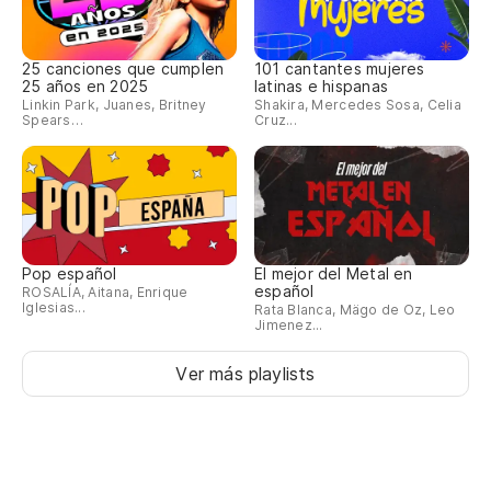
25 canciones que cumplen
101 cantantes mujeres
25 años en 2025
latinas e hispanas
Linkin Park, Juanes, Britney
Shakira, Mercedes Sosa, Celia
Spears…
Cruz...
Pop español
El mejor del Metal en
español
ROSALÍA, Aitana, Enrique
Iglesias...
Rata Blanca, Mägo de Oz, Leo
Jimenez...
Ver más playlists