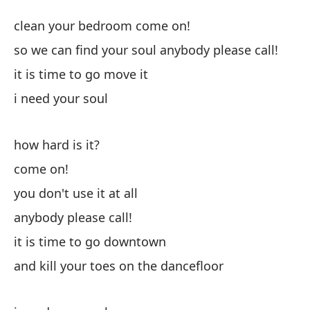
Cé
clean your bedroom come on!
D
so we can find your soul anybody please call!
it is time to go move it
¡L
i need your soul
cl
pa
how hard is it?
cu
come on!
so
you don't use it at all
anybody please call!
es
it is time to go downtown
Ne
and kill your toes on the dancefloor