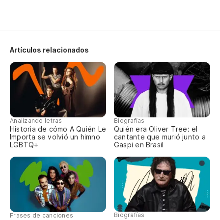
So
en
Artículos relacionados
i'
no
Se
Analizando letras
Biografías
yo
Historia de cómo A Quién Le
Quién era Oliver Tree: el
Importa se volvió un himno
cantante que murió junto a
LGBTQ+
Gaspi en Brasil
cr
No
do
Biografías
Frases de canciones