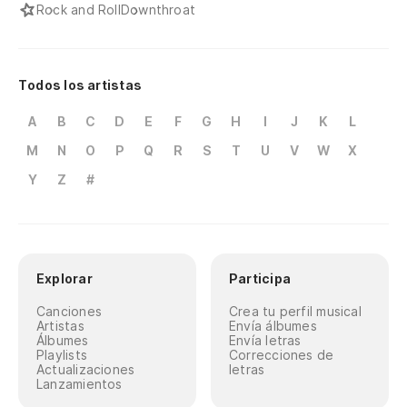
Rock and Roll
Downthroat
Todos los artistas
A
B
C
D
E
F
G
H
I
J
K
L
M
N
O
P
Q
R
S
T
U
V
W
X
Y
Z
#
Explorar
Participa
Canciones
Crea tu perfil musical
Artistas
Envía álbumes
Álbumes
Envía letras
Playlists
Correcciones de
Actualizaciones
letras
Lanzamientos