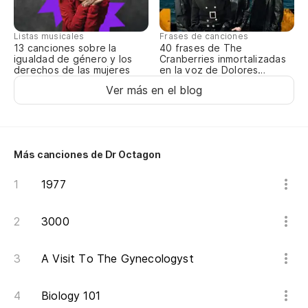
Po
So
Listas musicales
Frases de canciones
13 canciones sobre la
40 frases de The
Me
igualdad de género y los
Cranberries inmortalizadas
derechos de las mujeres
en la voz de Dolores
cl
O’Riordan
Ver más en el blog
Mi
Es
M
Más canciones de Dr Octagon
Yo
1977
Di
3000
de
St
A Visit To The Gynecologyst
so
Biology 101