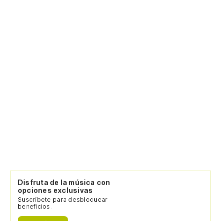
Dá
h
Gi
¿Q
Wh
m
De
St
Mi
tu
Disfruta de la música con
opciones exclusivas
My
Suscríbete para desbloquear
wi
beneficios.