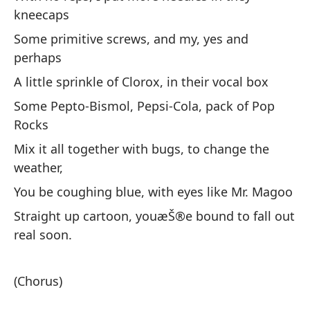
kneecaps
Sh
Some primitive screws, and my, yes and
th
perhaps
No
A little sprinkle of Clorox, in their vocal box
mi
Some Pepto-Bismol, Pepsi-Cola, pack of Pop
I 
Rocks
br
Mix it all together with bugs, to change the
weather,
So
You be coughing blue, with eyes like Mr. Magoo
Straight up cartoon, youæŠ®e bound to fall out
Es
real soon.
Yo
Lo
(Chorus)
ma