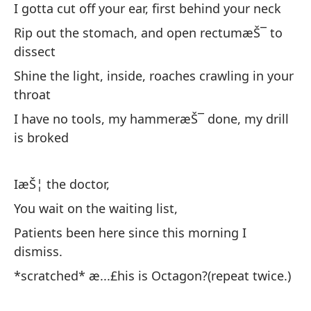
Fa
I gotta cut off your ear, first behind your neck
Me
Rip out the stomach, and open rectumæŠ¯ to
dissect
Hu
Shine the light, inside, roaches crawling in your
Di
throat
I have no tools, my hammeræŠ¯ done, my drill
Te
is broked
ti
I 
IæŠ¦ the doctor,
Ga
You wait on the waiting list,
cu
Patients been here since this morning I
X-
dismiss.
*scratched* æ...£his is Octagon?(repeat twice.)
¿Q
ne