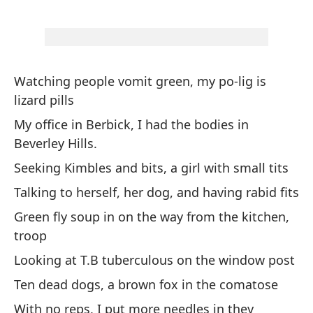
Wh
op
Ba
Watching people vomit green, my po-lig is
Bu
lizard pills
st
My office in Berbick, I had the bodies in
Te
Beverley Hills.
tu
Seeking Kimbles and bits, a girl with small tits
I 
Talking to herself, her dog, and having rabid fits
Ar
Green fly soup in on the way from the kitchen,
di
troop
Ri
Looking at T.B tuberculous on the window post
Ten dead dogs, a brown fox in the comatose
Br
With no reps, I put more needles in they
en