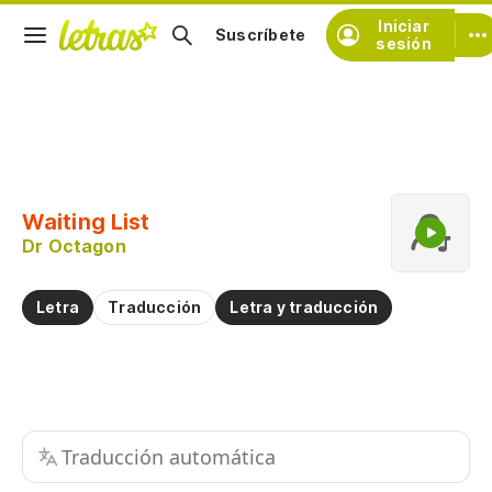
Iniciar
Suscríbete
sesión
Copiar fragmento
Copiar toda la letra
Waiting List
Practicar la pronunciación de
Dr Octagon
Comentar sobre este fragmento
Letra
Traducción
Letra y traducción
Traducción automática