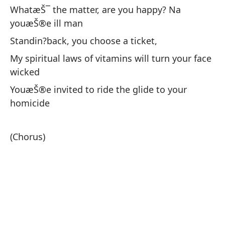
WhatæŠ¯ the matter, are you happy? Na
My
youæŠ®e ill man
Bu
Standin?back, you choose a ticket,
pe
My spiritual laws of vitamins will turn your face
Se
wicked
YouæŠ®e invited to ride the glide to your
Ha
homicide
at
Ta
(Chorus)
So
co
Gr
Mi