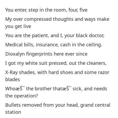
Li
You enter, step in the room, four, five
Wa
My over compressed thoughts and ways make
you get live
En
You are the patient, and I, your black doctor,
ci
Medical bills, insurance, cash in the ceiling.
Yo
Dioxalyn fingerprints here ever since
Mi
I got my white suit pressed, out the cleaners,
ha
X-Ray shades, with hard shoes and some razor
My
blades
ge
WhoæŠ¯ the brother thatæŠ¯ sick, and needs
the operation?
Er
Bullets removed from your head, grand central
Yo
station