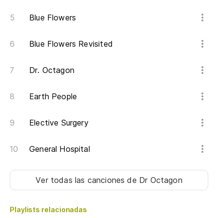
(C
Blue Flowers
Al
Blue Flowers Revisited
am
Dr. Octagon
As
am
Earth People
Mi
pa
Elective Surgery
Lo
General Hospital
da
Ha
Ver todas las canciones
de Dr Octagon
Do
Playlists relacionadas