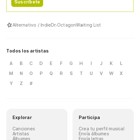
Suscríbete
Es
tu
Yo
Alternativo / Indie
Dr Octagon
Waiting List
(C
Todos los artistas
A
B
C
D
E
F
G
H
I
J
K
L
M
N
O
P
Q
R
S
T
U
V
W
X
Y
Z
#
Explorar
Participa
Canciones
Crea tu perfil musical
Artistas
Envía álbumes
Álbumes
Envía letras