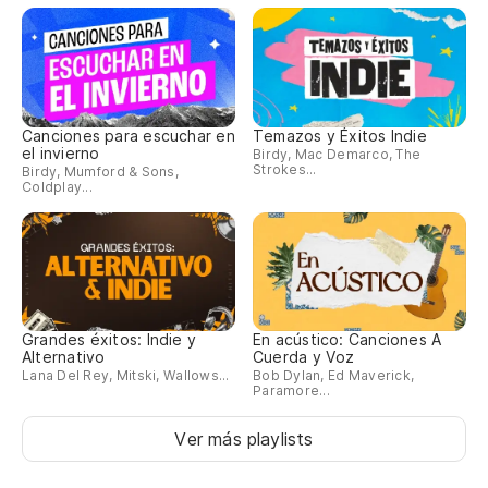
Al
pa
Up
ha
Canciones para escuchar en
Temazos y Éxitos Indie
Se
el invierno
Birdy, Mac Demarco, The
Strokes...
Birdy, Mumford & Sons,
vu
Coldplay...
Mr
yo
Ti
Yo
Grandes éxitos: Indie y
En acústico: Canciones A
Alternativo
Cuerda y Voz
Lana Del Rey, Mitski, Wallows...
Bob Dylan, Ed Maverick,
Ci
Paramore...
m
Ver más playlists
Pl