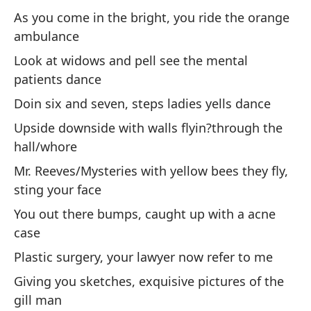
Pa
As you come in the bright, you ride the orange
ambulance
*r
Look at widows and pell see the mental
ve
patients dance
*s
Doin six and seven, steps ladies yells dance
Upside downside with walls flyin?through the
hall/whore
Mr. Reeves/Mysteries with yellow bees they fly,
sting your face
Vi
You out there bumps, caught up with a acne
de
case
Wa
Plastic surgery, your lawyer now refer to me
Giving you sketches, exquisive pictures of the
Mi
gill man
Be