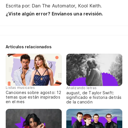
Lo
Escrita por: Dan The Automator, Kool Keith.
¿Viste algún error? Envíanos una revisión.
Di
Te
Si
ró
Artículos relacionados
Wi
Al
So
Listas musicales
Analizando letras
Canciones sobre agosto: 12
august, de Taylor Swift:
Un
temas que están inspirados
significado e historia detrás
en el mes
de la canción
A 
Al