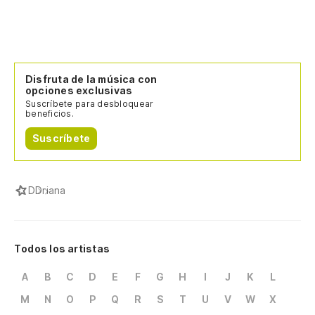
Disfruta de la música con
opciones exclusivas
Suscríbete para desbloquear
beneficios.
Suscríbete
D
Driana
Todos los artistas
A
B
C
D
E
F
G
H
I
J
K
L
M
N
O
P
Q
R
S
T
U
V
W
X