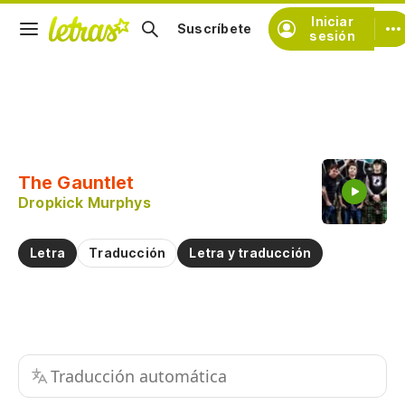
Iniciar
Suscríbete
sesión
Copiar fragmento
Copiar toda la letra
The Gauntlet
Practicar la pronunciación de
Dropkick Murphys
Comentar sobre este fragmento
Letra
Traducción
Letra y traducción
Traducción automática