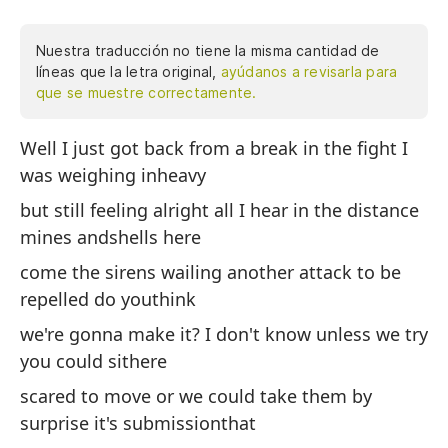
Nuestra traducción no tiene la misma cantidad de
líneas que la letra original,
ayúdanos a revisarla para
que se muestre correctamente.
Well I just got back from a break in the fight I
Ac
was weighing inheavy
Es
but still feeling alright all I hear in the distance
To
mines andshells here
b
come the sirens wailing another attack to be
Aq
repelled do youthink
Ot
we're gonna make it? I don't know unless we try
¿C
you could sithere
No
scared to move or we could take them by
Po
surprise it's submissionthat
m