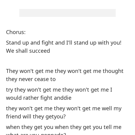
Es
No
Chorus:
Stand up and fight and I'll stand up with you!
We shall succeed
Co
They won't get me they won't get me thought
¡L
they never cease to
Va
try they won't get me they won't get me I
would rather fight anddie
No
they won't get me they won't get me well my
Au
friend will they getyou?
No
when they get you when they get you tell me
Pr