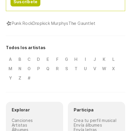
Suscríbete
Punk Rock
Dropkick Murphys
The Gauntlet
Todos los artistas
A
B
C
D
E
F
G
H
I
J
K
L
M
N
O
P
Q
R
S
T
U
V
W
X
Y
Z
#
Explorar
Participa
Canciones
Crea tu perfil musical
Artistas
Envía álbumes
Álbumes
Envía letras