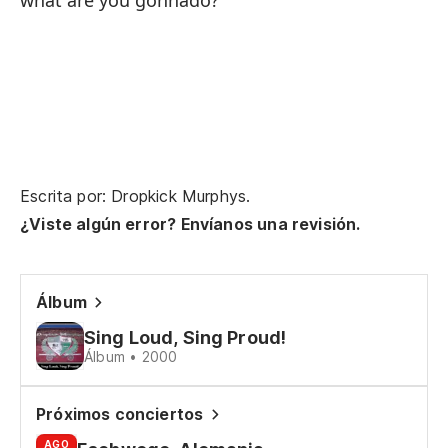
what are you gonnado?
No
Bu
Cu
Di
Escrita por: Dropkick Murphys.
¿Viste algún error? Envíanos una revisión.
Álbum
Sing Loud, Sing Proud!
Álbum • 2000
Próximos conciertos
AGO