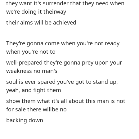
they want it's surrender that they need when
O 
we're doing it theirway
Es
their aims will be achieved
Es
They're gonna come when you're not ready
Cu
when you're not to
Su
well-prepared they're gonna prey upon your
weakness no man's
Va
soul is ever spared you've got to stand up,
Cu
yeah, and fight them
Va
show them what it's all about this man is not
Ni
for sale there willbe no
De
backing down
Mo