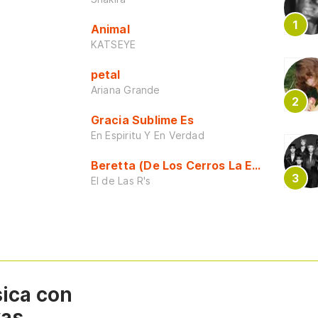
Animal
KATSEYE
petal
Ariana Grande
Gracia Sublime Es
En Espiritu Y En Verdad
Beretta (De Los Cerros La Escuela)
El de Las R's
sica con
vas