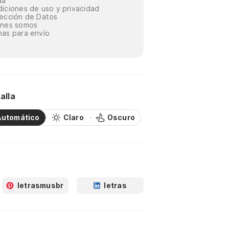
da
iciones de uso y privacidad
ección de Datos
énes somos
as para envío
alla
Automático
Claro
Oscuro
letrasmusbr
letras