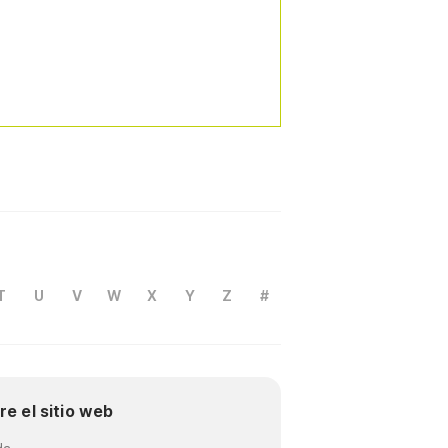
T
U
V
W
X
Y
Z
#
re el sitio web