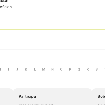
ficios.
H
I
J
K
L
M
N
O
P
Q
R
S
Participa
Sob