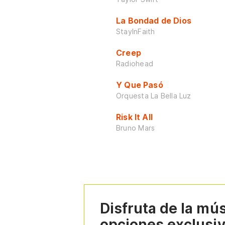
La Bondad de Dios
StayInFaith
Creep
Radiohead
Y Que Pasó
Orquesta La Bella Luz
Risk It All
Bruno Mars
Disfruta de la mú
opciones exclusi