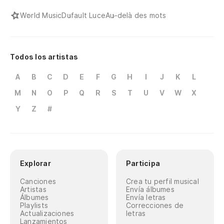
World Music
Dufault Luce
Au-delà des mots
Todos los artistas
A
B
C
D
E
F
G
H
I
J
K
L
M
N
O
P
Q
R
S
T
U
V
W
X
Y
Z
#
Explorar
Participa
Canciones
Crea tu perfil musical
Artistas
Envía álbumes
Álbumes
Envía letras
Playlists
Correcciones de
Actualizaciones
letras
Lanzamientos