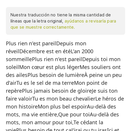
Nuestra traducción no tiene la misma cantidad de
líneas que la letra original,
ayúdanos a revisarla para
que se muestre correctamente.
Plus rien n'est pareilDepuis mon
Na
réveilDécembre est en étéL'an 2000
De
sommeillePlus rien n'est pareilDepuis toi mon
Di
soleilMon cœur est plus légerMes souliers ont
El
des ailesPlus besoin de lumièreÀ peine un peu
d'airTu es le sel de ma terreMon point de
Na
repèrePlus jamais besoin de gloireJe suis ton
De
faire valoirTu es mon beau chevalierLe héros de
Mi
mon histoireMon plus bel espoirAu-delà des
mots, ma vie entière,Que pour toiAu-delà des
Mi
mots, mon amour pour toi,Te cédant la
Ya
voiePlus besoin de tout çaJ'irai ou tu irasIci et