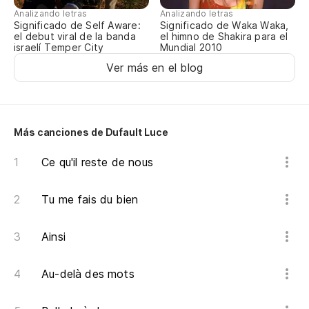
Analizando letras
Analizando letras
Ir
Significado de Self Aware:
Significado de Waka Waka,
el debut viral de la banda
el himno de Shakira para el
Aq
israelí Temper City
Mundial 2010
Má
Ver más en el blog
Má
Es
Más canciones de Dufault Luce
Má
Ce qu'il reste de nous
Dá
Tu me fais du bien
Ainsi
Au-delà des mots