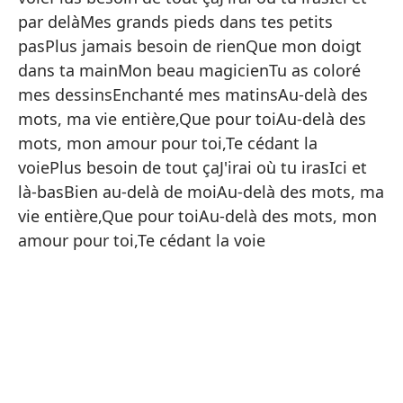
Ap
par delàMes grands pieds dans tes petits
Er
pasPlus jamais besoin de rienQue mon doigt
dans ta mainMon beau magicienTu as coloré
Mi
mes dessinsEnchanté mes matinsAu-delà des
Nu
mots, ma vie entière,Que pour toiAu-delà des
So
mots, mon amour pour toi,Te cédant la
voiePlus besoin de tout çaJ'irai où tu irasIci et
Er
là-basBien au-delà de moiAu-delà des mots, ma
El
vie entière,Que pour toiAu-delà des mots, mon
Mi
amour pour toi,Te cédant la voie
Má
Es
Má
Dá
Ya