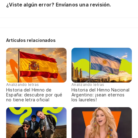
¿Viste algún error? Envíanos una revisión.
Ir
Aq
Mi
Nu
Artículos relacionados
Só
Mi
Ha
En
Analizando letras
Analizando letras
Historia del Himno de
Historia del Himno Nacional
Má
España: descubre por qué
Argentino: ¡sean eternos
no tiene letra oficial
los laureles!
Es
Má
Dá
Ya