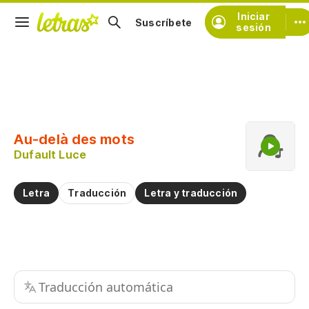
Iniciar
Suscríbete
sesión
Copiar fragmento
Copiar toda la letra
Au-delà des mots
Practicar la pronunciación de
Dufault Luce
Comentar sobre este fragmento
Letra
Traducción
Letra y traducción
Traducción automática