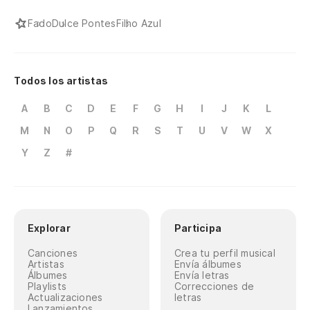
Fado
Dulce Pontes
Filho Azul
Todos los artistas
A
B
C
D
E
F
G
H
I
J
K
L
M
N
O
P
Q
R
S
T
U
V
W
X
Y
Z
#
Explorar
Participa
Canciones
Crea tu perfil musical
Artistas
Envía álbumes
Álbumes
Envía letras
Playlists
Correcciones de
Actualizaciones
letras
Lanzamientos