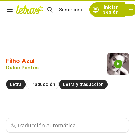
Iniciar
Suscríbete
sesión
Copiar fragmento
Copiar toda la letra
Filho Azul
Practicar la pronunciación de
Dulce Pontes
Comentar sobre este fragmento
Letra
Traducción
Letra y traducción
Traducción automática