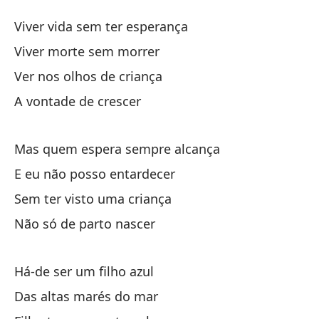
Hi
Viver vida sem ter esperança
Fi
Viver morte sem morrer
Ver nos olhos de criança
Vi
A vontade de crescer
Vi
Vi
Mas quem espera sempre alcança
E eu não posso entardecer
Ve
Sem ter visto uma criança
Não só de parto nascer
La
Há-de ser um filho azul
Pe
Das altas marés do mar
Ma