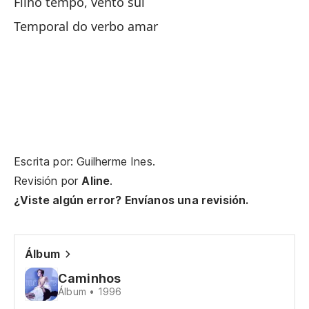
Filho tempo, vento sul
Y 
Temporal do verbo amar
E 
Si
No
Nã
Escrita por: Guilherme Ines.
Revisión por
Aline
.
Se
¿Viste algún error? Envíanos una revisión.
De
Álbum
Da
Caminhos
Ti
Álbum • 1996