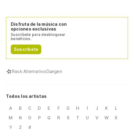
Disfruta de la música con
opciones exclusivas
Suscríbete para desbloquear
beneficios.
Suscríbete
Rock Alternativo
Dungen
Todos los artistas
A
B
C
D
E
F
G
H
I
J
K
L
M
N
O
P
Q
R
S
T
U
V
W
X
Y
Z
#