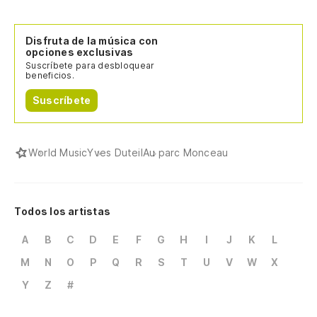
Disfruta de la música con
opciones exclusivas
Suscríbete para desbloquear
beneficios.
Suscríbete
World Music
Yves Duteil
Au parc Monceau
Todos los artistas
A
B
C
D
E
F
G
H
I
J
K
L
M
N
O
P
Q
R
S
T
U
V
W
X
Y
Z
#