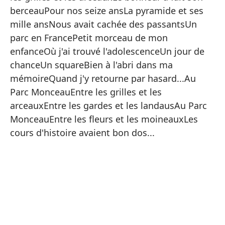
ol
berceauPour nos seize ansLa pyramide et ses
En
mille ansNous avait cachée des passantsUn
fe
parc en FrancePetit morceau de mon
di
enfanceOù j'ai trouvé l'adolescenceUn jour de
es
chanceUn squareBien à l'abri dans ma
Fr
mémoireQuand j'y retourne par hasard...Au
en
Parc MonceauEntre les grilles et les
pl
arceauxEntre les gardes et les landausAu Parc
re
MonceauEntre les fleurs et les moineauxLes
Mo
cours d'histoire avaient bon dos...
lo
la
te
Au
en
l'