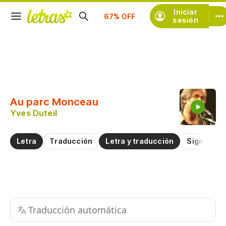
Suscríbete
Iniciar
sesión
Copiar fragmento
Copiar toda la letra
Au parc Monceau
Practicar la pronunciación de
Yves Duteil
Comentar sobre este fragmento
Letra
Traducción
Letra y traducción
Significad
Traducción automática