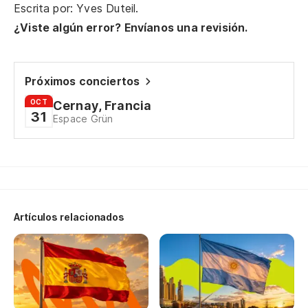
le
Escrita por: Yves Duteil.
hi
¿Viste algún error? Envíanos una revisión.
no
et
ar
Próximos conciertos
mé
ma
OCT
Cernay, Francia
ba
31
Espace Grün
no
l'
Mo
fa
mi
Fr
Artículos relacionados
l'
da
Pa
ga
et