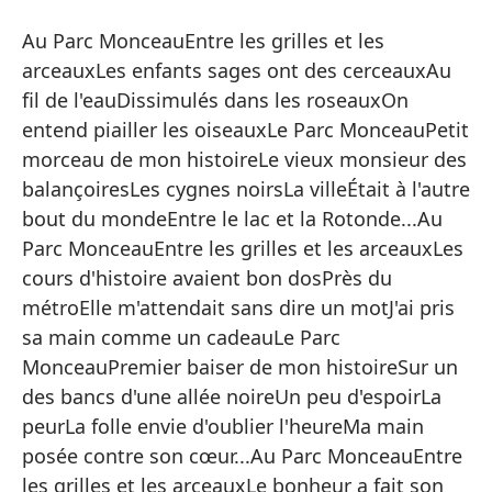
E
Au Parc MonceauEntre les grilles et les
A
arceauxLes enfants sages ont des cerceauxAu
fil de l'eauDissimulés dans les roseauxOn
En
entend piailler les oiseauxLe Parc MonceauPetit
ni
morceau de mon histoireLe vieux monsieur des
en
balançoiresLes cygnes noirsLa villeÉtait à l'autre
pe
bout du mondeEntre le lac et la Rotonde...Au
ci
Parc MonceauEntre les grilles et les arceauxLes
de
cours d'histoire avaient bon dosPrès du
Mo
métroElle m'attendait sans dire un motJ'ai pris
de
sa main comme un cadeauLe Parc
me
MonceauPremier baiser de mon histoireSur un
pa
des bancs d'une allée noireUn peu d'espoirLa
pa
peurLa folle envie d'oublier l'heureMa main
un
posée contre son cœur...Au Parc MonceauEntre
po
les grilles et les arceauxLe bonheur a fait son