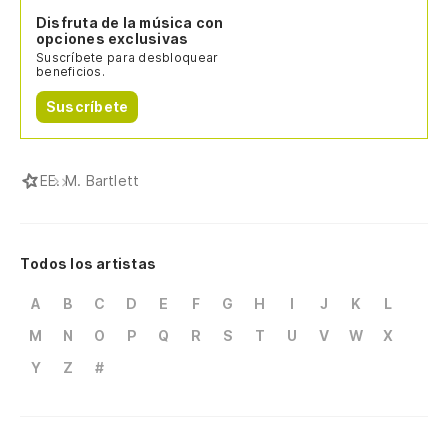
Disfruta de la música con
opciones exclusivas
Suscríbete para desbloquear
beneficios.
Suscríbete
E
E. M. Bartlett
Todos los artistas
A
B
C
D
E
F
G
H
I
J
K
L
M
N
O
P
Q
R
S
T
U
V
W
X
Y
Z
#