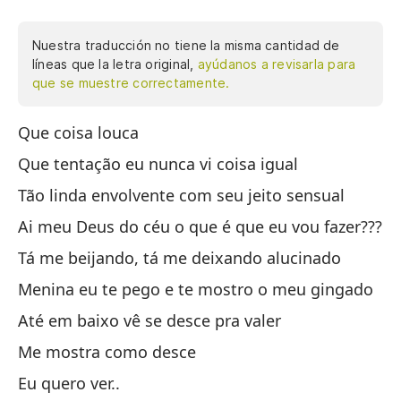
Nuestra traducción no tiene la misma cantidad de
líneas que la letra original,
ayúdanos a revisarla para
que se muestre correctamente.
Que coisa louca
Qu
un
Que tentação eu nunca vi coisa igual
Oh
Tão linda envolvente com seu jeito sensual
es
Ai meu Deus do céu o que é que eu vou fazer???
Ch
ab
Tá me beijando, tá me deixando alucinado
có
Menina eu te pego e te mostro o meu gingado
ma
Até em baixo vê se desce pra valer
ot
¡M
Me mostra como desce
qu
Eu quero ver..
Co