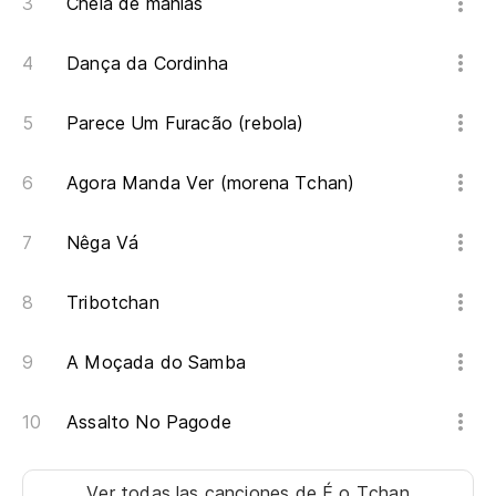
Cheia de manias
Dança da Cordinha
Parece Um Furacão (rebola)
Agora Manda Ver (morena Tchan)
Nêga Vá
Tribotchan
A Moçada do Samba
Assalto No Pagode
Ver todas las canciones
de É o Tchan