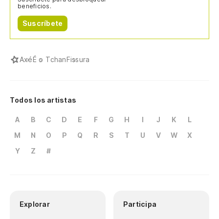
beneficios.
Suscríbete
Axé
É o Tchan
Fissura
Todos los artistas
A
B
C
D
E
F
G
H
I
J
K
L
M
N
O
P
Q
R
S
T
U
V
W
X
Y
Z
#
Explorar
Participa