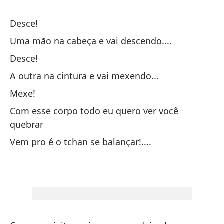
es
Desce!
co
¡O
Uma mão na cabeça e vai descendo....
ca
Desce!
ci
A outra na cintura e vai mexendo...
¡M
ro
Mexe!
Es
Com esse corpo todo eu quero ver você
Co
quebrar
in
Vem pro é o tchan se balançar!....