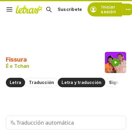
Iniciar
Suscríbete
sesión
Copiar fragmento
Copiar toda la letra
Fissura
Practicar la pronunciación de
É o Tchan
Comentar sobre este fragmento
Letra
Traducción
Letra y traducción
Significad
Traducción automática