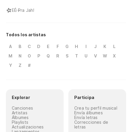
E
É Pra Jah!
Todos los artistas
A
B
C
D
E
F
G
H
I
J
K
L
M
N
O
P
Q
R
S
T
U
V
W
X
Y
Z
#
Explorar
Participa
Canciones
Crea tu perfil musical
Artistas
Envía álbumes
Álbumes
Envía letras
Playlists
Correcciones de
Actualizaciones
letras
Lanzamientos