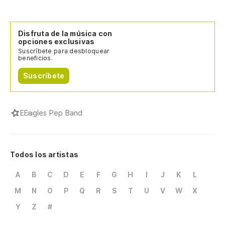
Disfruta de la música con
opciones exclusivas
Suscríbete para desbloquear
beneficios.
Suscríbete
E
Eagles Pep Band
Todos los artistas
A
B
C
D
E
F
G
H
I
J
K
L
M
N
O
P
Q
R
S
T
U
V
W
X
Y
Z
#