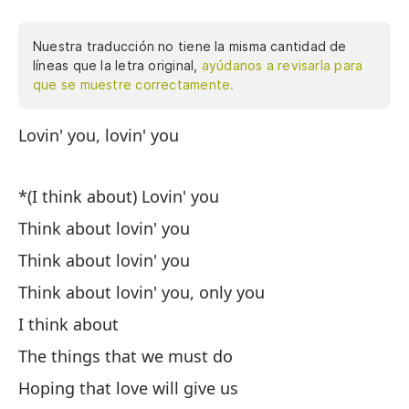
Nuestra traducción no tiene la misma cantidad de
líneas que la letra original,
ayúdanos a revisarla para
que se muestre correctamente.
Lovin' you, lovin' you
Am
pe
am
*(I think about) Lovin' you
de
Think about lovin' you
la
ca
Think about lovin' you
qu
Think about lovin' you, only you
cu
I think about
Pi
The things that we must do
no
me
Hoping that love will give us
en