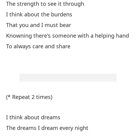
The strength to see it through
Sa
I think about the burdens
fe
Pi
That you and I must bear
am
Knowning there's someone with a helping hand
am
To always care and share
am
am
am
pi
am
cu
(* Repeat 2 times)
pi
pi
el
I think about dreams
The dreams I dream every night