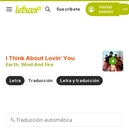
Iniciar
Suscríbete
sesión
Copiar fragmento
Copiar toda la letra
I Think About Lovin' You
Practicar la pronunciación de
Earth, Wind And Fire
Comentar sobre este fragmento
Letra
Traducción
Letra y traducción
Traducción automática