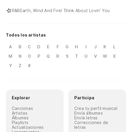
R&B
Earth, Wind And Fire
I Think About Lovin' You
Todos los artistas
A
B
C
D
E
F
G
H
I
J
K
L
M
N
O
P
Q
R
S
T
U
V
W
X
Y
Z
#
Explorar
Participa
Canciones
Crea tu perfil musical
Artistas
Envía álbumes
Álbumes
Envía letras
Playlists
Correcciones de
Actualizaciones
letras
Lanzamientos