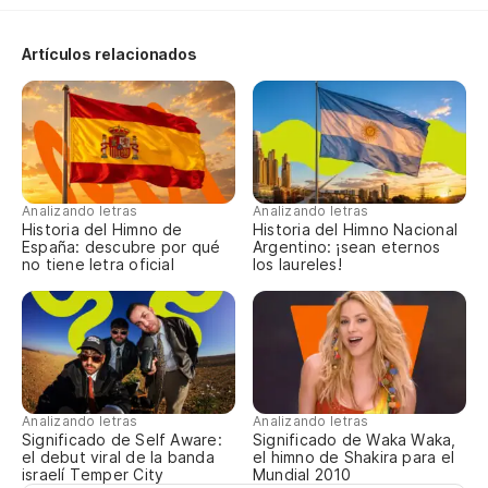
So
So
Artículos relacionados
So
So
To
Nu
Analizando letras
Analizando letras
Historia del Himno de
Historia del Himno Nacional
So
España: descubre por qué
Argentino: ¡sean eternos
no tiene letra oficial
los laureles!
To
Nu
A
So
Analizando letras
Analizando letras
To
Significado de Self Aware:
Significado de Waka Waka,
el debut viral de la banda
el himno de Shakira para el
Nu
israelí Temper City
Mundial 2010