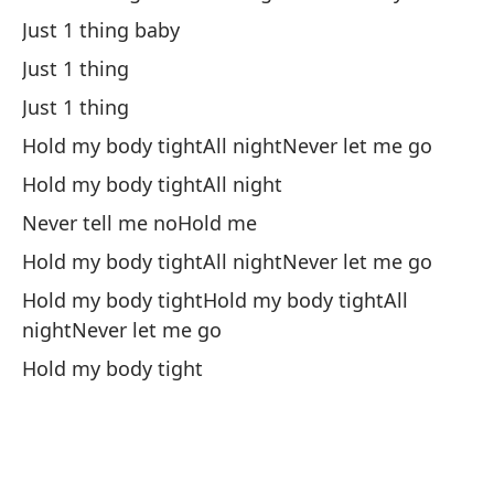
So
Just 1 thing baby
To
Just 1 thing
Nu
Just 1 thing
So
Hold my body tightAll nightNever let me go
To
Hold my body tightAll night
Nu
Never tell me noHold me
A
Hold my body tightAll nightNever let me go
As
Hold my body tightHold my body tightAll
Ab
nightNever let me go
Co
Hold my body tight
R
Ne
El