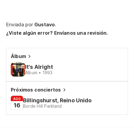
Ne
El
Enviada por
Gustavo
.
Y 
¿Viste algún error? Envíanos una revisión.
Yo
Co
Álbum
Es
se
It's Alright
Álbum • 1993
¿Q
Po
Próximos conciertos
Ro
AGO
Billingshurst, Reino Unido
16
Borde Hill Parkland
Es
pá
To