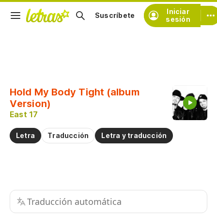
Iniciar
Suscríbete
sesión
Copiar fragmento
Copiar toda la letra
Hold My Body Tight (album
Practicar la pronunciación de
Version)
East 17
Comentar sobre este fragmento
Letra
Traducción
Letra y traducción
Traducción automática