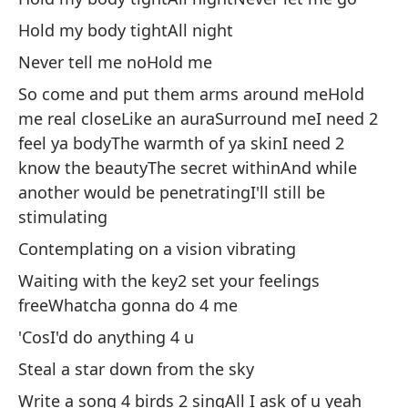
A
Hold my body tightAll night
Mi
Never tell me noHold me
Ne
So come and put them arms around meHold
Ha
me real closeLike an auraSurround meI need 2
No
feel ya bodyThe warmth of ya skinI need 2
know the beautyThe secret withinAnd while
Ha
another would be penetratingI'll still be
Ro
stimulating
Es
Contemplating on a vision vibrating
pá
Waiting with the key2 set your feelings
To
freeWhatcha gonna do 4 me
So
'CosI'd do anything 4 u
So
Steal a star down from the sky
So
Write a song 4 birds 2 singAll I ask of u yeah