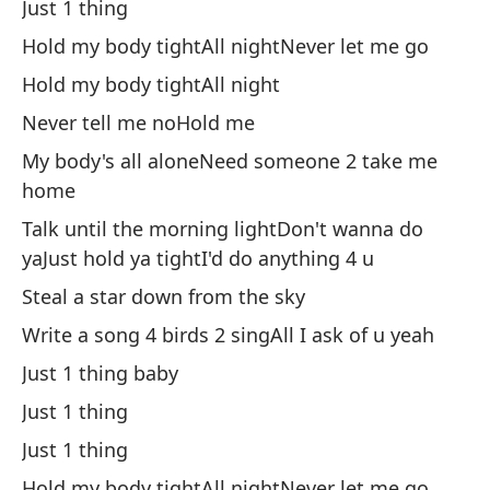
Just 1 thing
Ro
Hold my body tightAll nightNever let me go
Es
Hold my body tightAll night
pá
Never tell me noHold me
To
My body's all aloneNeed someone 2 take me
So
home
So
Talk until the morning lightDon't wanna do
So
yaJust hold ya tightI'd do anything 4 u
So
Steal a star down from the sky
To
Write a song 4 birds 2 singAll I ask of u yeah
Nu
Just 1 thing baby
So
Just 1 thing
To
Just 1 thing
Nu
Hold my body tightAll nightNever let me go