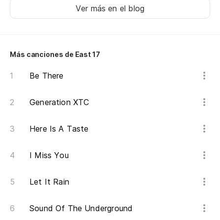
So
Ver más en el blog
So
To
Más canciones de East 17
Nu
Be There
So
Generation XTC
Here Is A Taste
I Miss You
Let It Rain
Sound Of The Underground