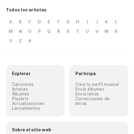
Todos los artistas
A
B
C
D
E
F
G
H
I
J
K
L
M
N
O
P
Q
R
S
T
U
V
W
X
Y
Z
#
Explorar
Participa
Canciones
Crea tu perfil musical
Artistas
Envía álbumes
Álbumes
Envía letras
Playlists
Correcciones de
Actualizaciones
letras
Lanzamientos
Sobre el sitio web