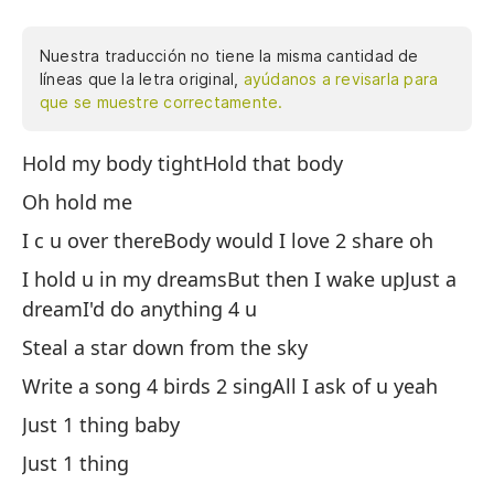
Nuestra traducción no tiene la misma cantidad de
líneas que la letra original,
ayúdanos a revisarla para
que se muestre correctamente.
Hold my body tightHold that body
So
Oh hold me
So
I c u over thereBody would I love 2 share oh
Oh
I hold u in my dreamsBut then I wake upJust a
Te
dreamI'd do anything 4 u
¿P
Steal a star down from the sky
Te
Write a song 4 birds 2 singAll I ask of u yeah
Pe
Just 1 thing baby
So
Just 1 thing
Ha