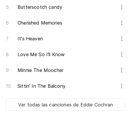
Al
Butterscotch candy
En
Cherished Memories
Th
It's Heaven
Pe
Love Me So I'll Know
Bu
Minnie The Moocher
Ci
Sittin' In The Balcony
Fi
En
Ver todas las canciones
de Eddie Cochran
Up
Qu