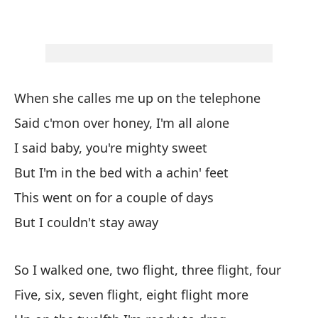
Pe
Bu
El
When she calles me up on the telephone
Th
Said c'mon over honey, I'm all alone
I said baby, you're mighty sweet
As
But I'm in the bed with a achin' feet
cu
This went on for a couple of days
So
But I couldn't stay away
Ci
Fi
So I walked one, two flight, three flight, four
Five, six, seven flight, eight flight more
En