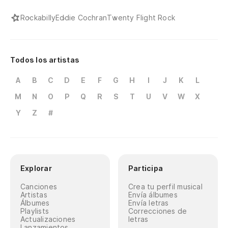
Rockabilly
Eddie Cochran
Twenty Flight Rock
Todos los artistas
A
B
C
D
E
F
G
H
I
J
K
L
M
N
O
P
Q
R
S
T
U
V
W
X
Y
Z
#
Explorar
Participa
Canciones
Crea tu perfil musical
Artistas
Envía álbumes
Álbumes
Envía letras
Playlists
Correcciones de
Actualizaciones
letras
Lanzamientos