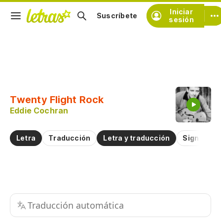
Iniciar
Suscríbete
sesión
Copiar fragmento
Copiar toda la letra
Twenty Flight Rock
Practicar la pronunciación de
Eddie Cochran
Comentar sobre este fragmento
Letra
Traducción
Letra y traducción
Significad
Traducción automática