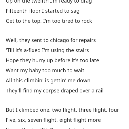
Up on the twelfth I'm ready to drag
Up
Fifteenth floor I started to sag
Qu
Get to the top, I'm too tired to rock
Fi
Well, they sent to chicago for repairs
Ll
'Till it's a-fixed I'm using the stairs
ro
Hope they hurry up before it's too late
Ge
Want my baby too much to wait
All this climbin' is gettin' me down
They'll find my corpse draped over a rail
Cu
But I climbed one, two flight, three flight, four
Wh
Five, six, seven flight, eight flight more