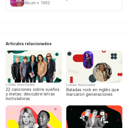
Álbum • 1962
cu
So
Ci
Fi
Artículos relacionados
En
Up
Qu
Listas musicales
Listas musicales
Fi
22 canciones sobre sueños
Baladas rock en inglés que
y metas: descubre letras
marcaron generaciones
motivadoras
Ll
ro
Ge