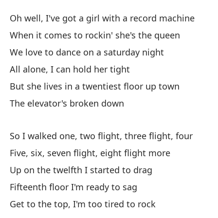
Ve
Oh well, I've got a girl with a record machine
Tw
When it comes to rockin' she's the queen
We love to dance on a saturday night
Bu
All alone, I can hold her tight
di
But she lives in a twentiest floor up town
Oh
The elevator's broken down
Cu
Wh
So I walked one, two flight, three flight, four
Five, six, seven flight, eight flight more
No
Up on the twelfth I started to drag
We
Fifteenth floor I'm ready to sag
So
Get to the top, I'm too tired to rock
Al