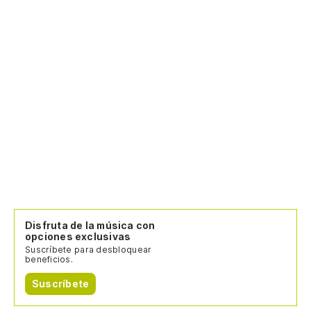
Fi
Ll
ro
Ge
Disfruta de la música con
opciones exclusivas
Suscríbete para desbloquear
beneficios.
Suscríbete