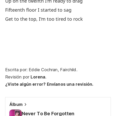
Up on the twelfth I'm ready to drag
Di
Fifteenth floor I started to sag
Sa
Get to the top, I'm too tired to rock
Di
I 
Pe
Bu
Escrita por: Eddie Cochran, Fairchild.
Es
Revisión por
Lorena
.
Th
¿Viste algún error? Envíanos una revisión.
Pe
Álbum
As
Never To Be Forgotten