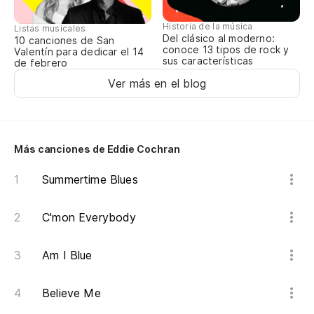
Bu
Historia de la música
Listas musicales
Del clásico al moderno:
10 canciones de San
conoce 13 tipos de rock y
We
Valentín para dedicar el 14
sus características
de febrero
Ver más en el blog
Ha
es
'Ti
Más canciones de Eddie Cochran
Es
Summertime Blues
de
Ho
C'mon Everybody
Qu
Am I Blue
Wa
Believe Me
To