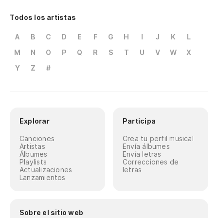
Todos los artistas
A
B
C
D
E
F
G
H
I
J
K
L
M
N
O
P
Q
R
S
T
U
V
W
X
Y
Z
#
Explorar
Participa
Canciones
Crea tu perfil musical
Artistas
Envía álbumes
Álbumes
Envía letras
Playlists
Correcciones de
Actualizaciones
letras
Lanzamientos
Sobre el sitio web