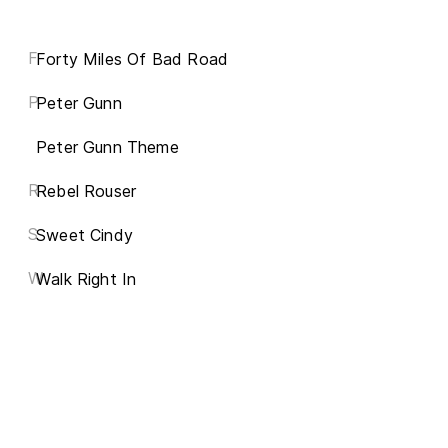
F
Forty Miles Of Bad Road
P
Peter Gunn
Peter Gunn Theme
R
Rebel Rouser
S
Sweet Cindy
W
Walk Right In