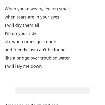
Pu
When you're weary, feeling small
Br
when tears are in your eyes
I will dry them all
Cu
I'm on your side,
Wh
oh, when times get rough
cu
and friends just can't be found
wh
like a bridge over troubled water
I will laly me down
la
Es
oh
oh