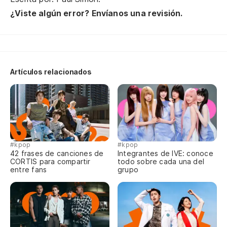
li
¿Viste algún error? Envíanos una revisión.
me
Artículos relacionados
Na
n
ha
#kpop
#kpop
yo
42 frases de canciones de
Integrantes de IVE: conoce
CORTIS para compartir
todo sobre cada una del
entre fans
grupo
to
al
mi