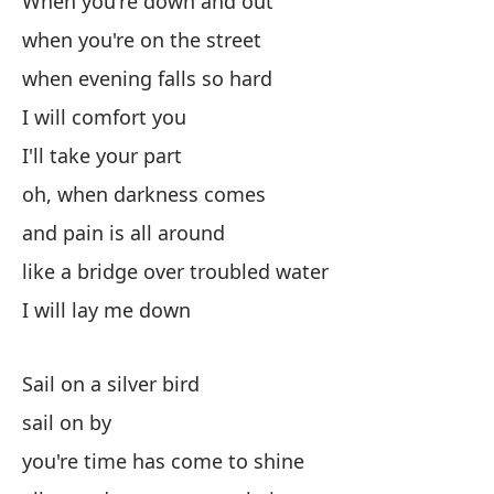
When you're down and out
when you're on the street
y 
when evening falls so hard
an
I will comfort you
co
I'll take your part
li
oh, when darkness comes
and pain is all around
me
like a bridge over troubled water
I will lay me down
Sail on a silver bird
sail on by
Cu
you're time has come to shine