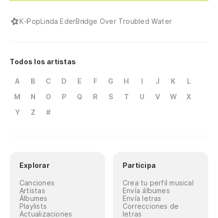
K-Pop
Linda Eder
Bridge Over Troubled Water
Todos los artistas
A
B
C
D
E
F
G
H
I
J
K
L
M
N
O
P
Q
R
S
T
U
V
W
X
Y
Z
#
Explorar
Participa
Canciones
Crea tu perfil musical
Artistas
Envía álbumes
Álbumes
Envía letras
Playlists
Correcciones de
Actualizaciones
letras