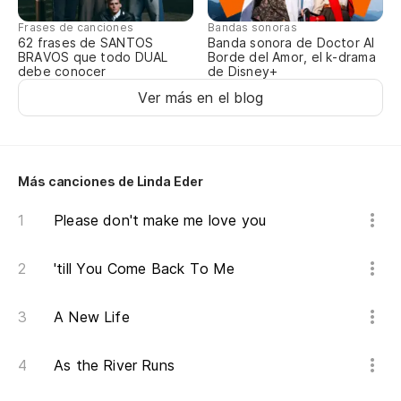
Frases de canciones
Bandas sonoras
oh
62 frases de SANTOS
Banda sonora de Doctor Al
BRAVOS que todo DUAL
Borde del Amor, el k-drama
debe conocer
de Disney+
es
Ver más en el blog
I'
có
Más canciones de Linda Eder
li
Please don't make me love you
ca
'till You Come Back To Me
có
A New Life
li
As the River Runs
ca