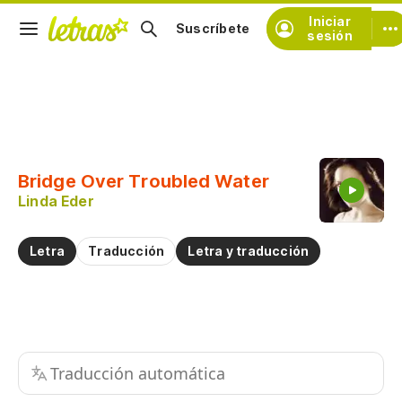
Iniciar
Suscríbete
sesión
Copiar fragmento
Copiar toda la letra
Bridge Over Troubled Water
Practicar la pronunciación de
Linda Eder
Comentar sobre este fragmento
Letra
Traducción
Letra y traducción
Traducción automática