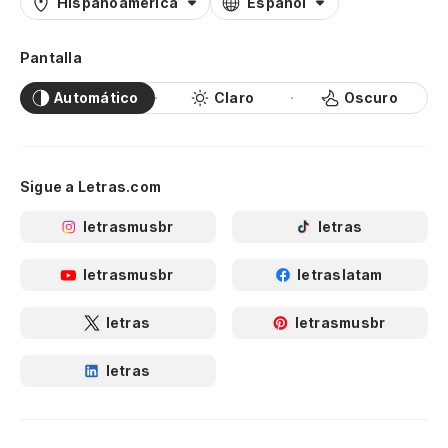
Hispanoamérica
Español
Pantalla
Automático
Claro
Oscuro
Sigue a Letras.com
letrasmusbr
letras
letrasmusbr
letraslatam
letras
letrasmusbr
letras