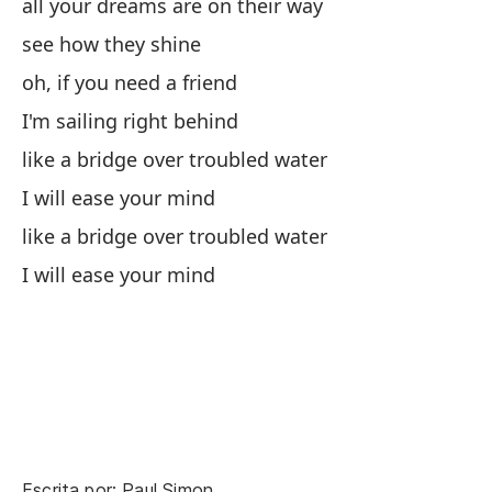
cu
all your dreams are on their way
see how they shine
cu
oh, if you need a friend
wh
I'm sailing right behind
like a bridge over troubled water
te
I will ease your mind
to
like a bridge over troubled water
I will ease your mind
oh
oh
y 
an
co
Escrita por: Paul Simon.