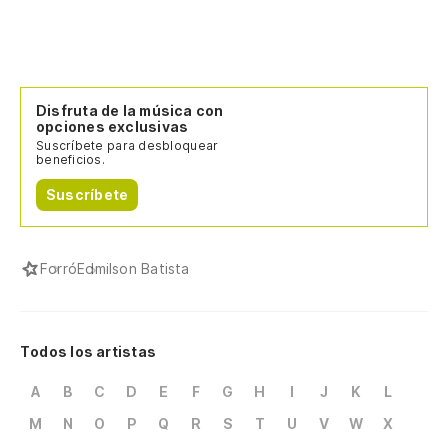
Disfruta de la música con
opciones exclusivas
Suscríbete para desbloquear
beneficios.
Suscríbete
Forró
Edmilson Batista
Todos los artistas
A
B
C
D
E
F
G
H
I
J
K
L
M
N
O
P
Q
R
S
T
U
V
W
X