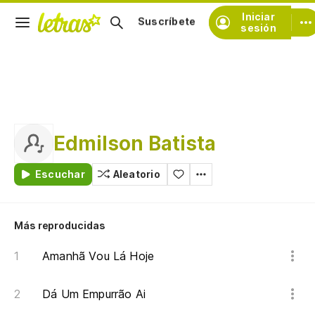
Iniciar
Suscríbete
sesión
Edmilson Batista
Escuchar
Aleatorio
Más reproducidas
Amanhã Vou Lá Hoje
Dá Um Empurrão Ai