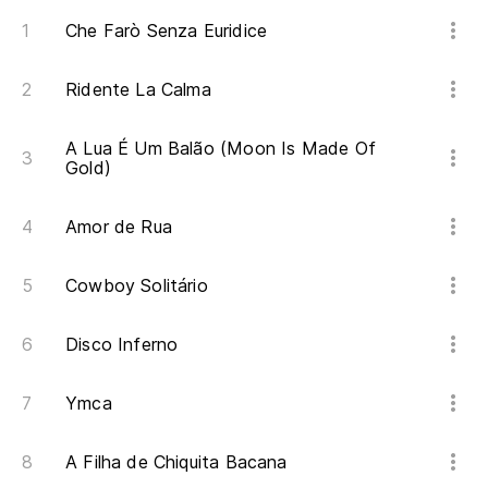
Ar
Che Farò Senza Euridice
Ri
Ridente La Calma
Le
A Lua É Um Balão (Moon Is Made Of
Le
Gold)
Amor de Rua
Cowboy Solitário
Disco Inferno
Ymca
A Filha de Chiquita Bacana