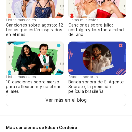
Sh
Pa
Listas musicales
Listas musicales
Canciones sobre agosto: 12
Canciones sobre julio:
ch
temas que están inspirados
nostalgia y libertad a mitad
en el mes
del año
So
gu
Si
Listas musicales
Bandas sonoras
A 
10 canciones sobre marzo
Banda sonora de El Agente
para reflexionar y celebrar
Secreto, la premiada
el mes
película brasileña
Es
Ver más en el blog
No
Más canciones de Edson Cordeiro