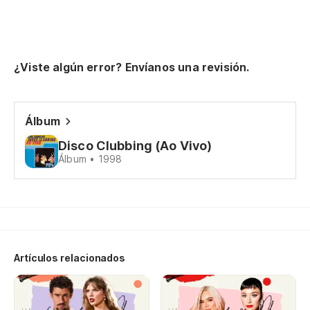
Al
Ta
¿Viste algún error? Envíanos una revisión.
Ru
Ro
Álbum
Di
Disco Clubbing (Ao Vivo)
Álbum • 1998
un
Go
Se
Sh
Artículos relacionados
do
En