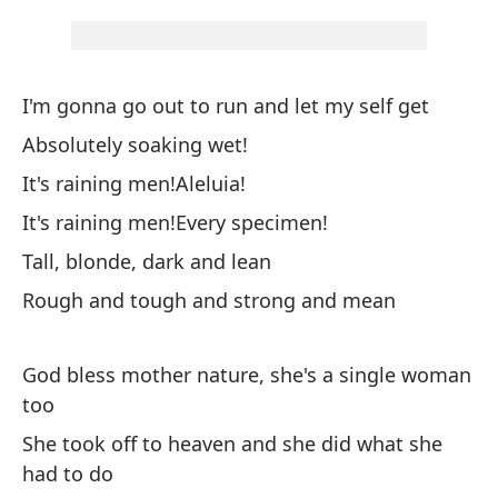
Po
Fo
I'm gonna go out to run and let my self get
Va
Absolutely soaking wet!
It
It's raining men!Aleluia!
It's raining men!Every specimen!
Co
Tall, blonde, dark and lean
Rough and tough and strong and mean
¡E
It
God bless mother nature, she's a single woman
too
¡E
She took off to heaven and she did what she
It
had to do