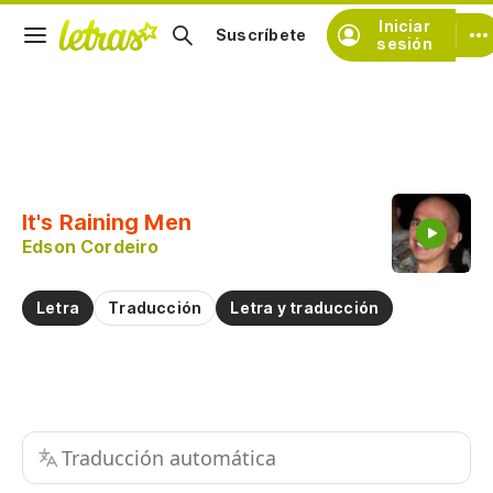
Iniciar
Suscríbete
sesión
Copiar fragmento
Copiar toda la letra
It's Raining Men
Practicar la pronunciación de
Edson Cordeiro
Comentar sobre este fragmento
Letra
Traducción
Letra y traducción
Traducción automática