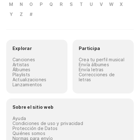
M
N
O
P
Q
R
S
T
U
V
W
X
Y
Z
#
Explorar
Participa
Canciones
Crea tu perfil musical
Artistas
Envía álbumes
Álbumes
Envía letras
Playlists
Correcciones de
Actualizaciones
letras
Lanzamientos
Sobre el sitio web
Ayuda
Condiciones de uso y privacidad
Protección de Datos
Quiénes somos
Normas para envío