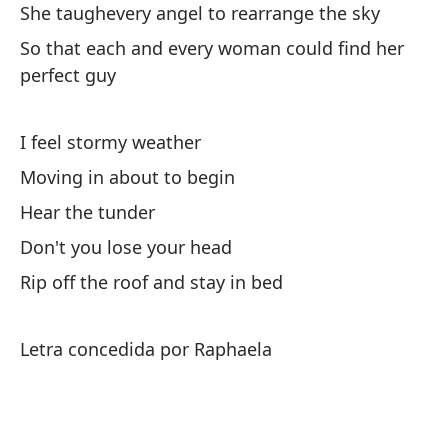
She taughevery angel to rearrange the sky
So that each and every woman could find her
perfect guy
Vo
I feel stormy weather
I'
Moving in about to begin
¡A
Hear the tunder
Don't you lose your head
Ab
Rip off the roof and stay in bed
¡E
It
Letra concedida por Raphaela
¡E
It