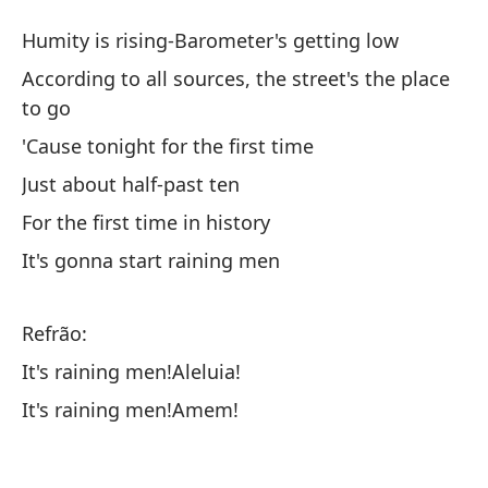
E
Humity is rising-Barometer's getting low
It
According to all sources, the street's the place
to go
La
'Cause tonight for the first time
ba
Just about half-past ten
Hu
For the first time in history
Se
It's gonna start raining men
qu
Ac
Refrão:
It's raining men!Aleluia!
Po
It's raining men!Amem!
'C
A 