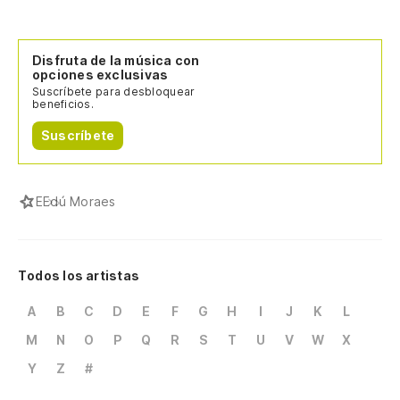
Disfruta de la música con
opciones exclusivas
Suscríbete para desbloquear
beneficios.
Suscríbete
E
Edú Moraes
Todos los artistas
A
B
C
D
E
F
G
H
I
J
K
L
M
N
O
P
Q
R
S
T
U
V
W
X
Y
Z
#