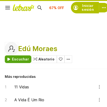
Suscríbete
Iniciar
sesión
Edú Moraes
Escuchar
Aleatorio
Más reproducidas
11 Vidas
A Vida É Um Rio