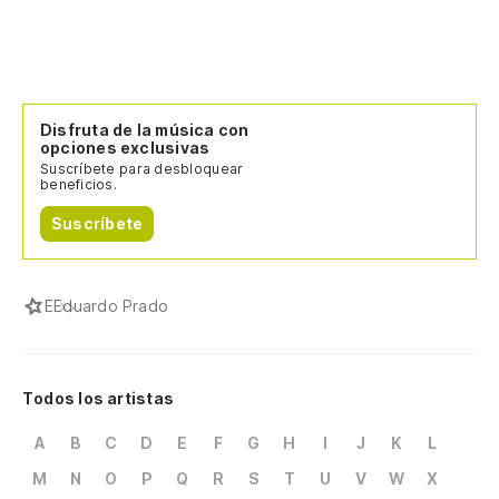
Disfruta de la música con
opciones exclusivas
Suscríbete para desbloquear
beneficios.
Suscríbete
E
Eduardo Prado
Todos los artistas
A
B
C
D
E
F
G
H
I
J
K
L
M
N
O
P
Q
R
S
T
U
V
W
X