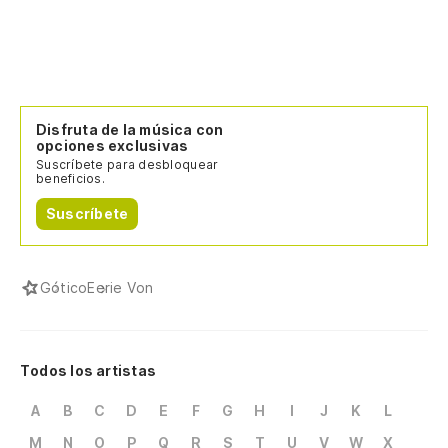
Disfruta de la música con
opciones exclusivas
Suscríbete para desbloquear
beneficios.
Suscríbete
Gótico
Eerie Von
Todos los artistas
A
B
C
D
E
F
G
H
I
J
K
L
M
N
O
P
Q
R
S
T
U
V
W
X