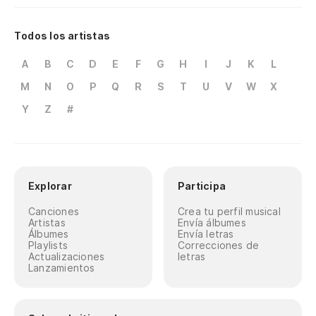
Todos los artistas
A
B
C
D
E
F
G
H
I
J
K
L
M
N
O
P
Q
R
S
T
U
V
W
X
Y
Z
#
Explorar
Participa
Canciones
Crea tu perfil musical
Artistas
Envía álbumes
Álbumes
Envía letras
Playlists
Correcciones de
Actualizaciones
letras
Lanzamientos