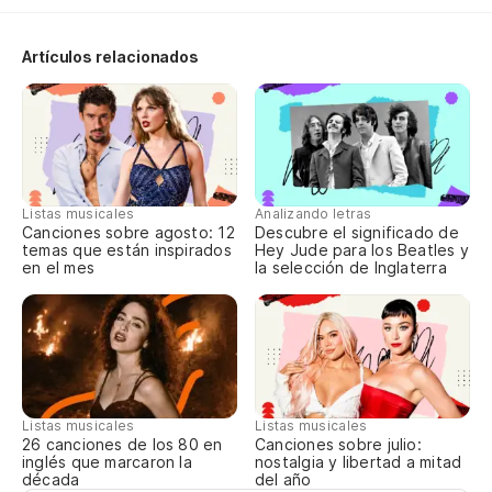
Ja
Artículos relacionados
¿S
Ca
m
Listas musicales
Analizando letras
Va
Canciones sobre agosto: 12
Descubre el significado de
temas que están inspirados
Hey Jude para los Beatles y
en el mes
la selección de Inglaterra
Pa
¿S
Ca
Listas musicales
Listas musicales
Canciones sobre julio:
26 canciones de los 80 en
m
nostalgia y libertad a mitad
inglés que marcaron la
del año
década
Va