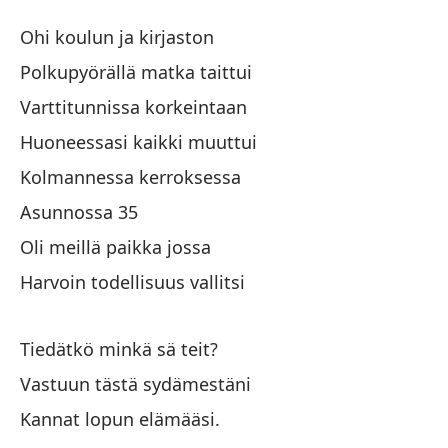
A
Ohi koulun ja kirjaston
A
Polkupyörällä matka taittui
Varttitunnissa korkeintaan
En
Huoneessasi kaikki muuttui
Oh
Kolmannessa kerroksessa
En
Asunnossa 35
Po
Oli meillä paikka jossa
Harvoin todellisuus vallitsi
En
Va
Tiedätkö minkä sä teit?
To
Vastuun tästä sydämestäni
Hu
Kannat lopun elämääsi.