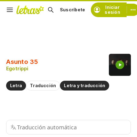
Iniciar
Suscríbete
sesión
Copiar fragmento
Copiar toda la letra
Asunto 35
Practicar la pronunciación de
Egotrippi
Comentar sobre este fragmento
Letra
Traducción
Letra y traducción
Traducción automática