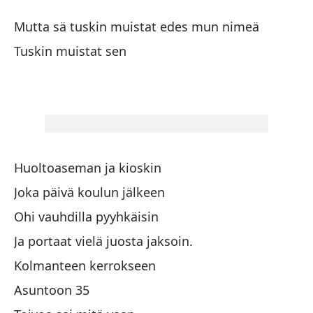
En
Mutta sä tuskin muistat edes mun nimeä
En
Tuskin muistat sen
Te
Ra
Ha
Huoltoaseman ja kioskin
Joka päivä koulun jälkeen
¿S
Ohi vauhdilla pyyhkäisin
Ja portaat vielä juosta jaksoin.
Ca
m
Kolmanteen kerrokseen
Va
Asuntoon 35