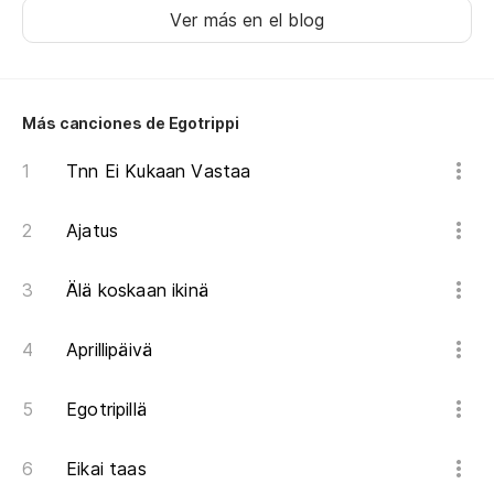
Ver más en el blog
Pa
Pa
Más canciones de Egotrippi
Tnn Ei Kukaan Vastaa
Pe
Ajatus
Mu
Älä koskaan ikinä
Ap
Aprillipäivä
Egotripillä
Eikai taas