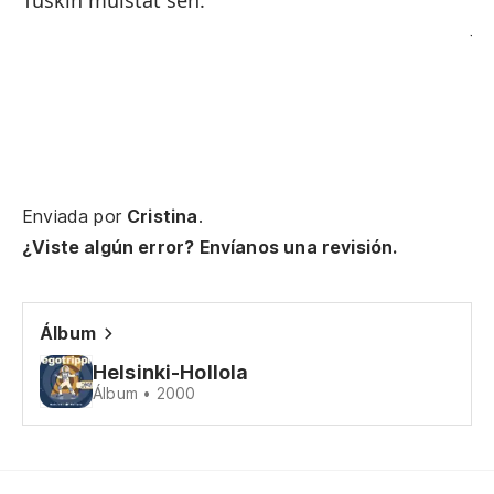
Tuskin muistat sen.
Jo
Pa
Y 
Ja
Enviada por
Cristina
.
Ha
¿Viste algún error? Envíanos una revisión.
En
Álbum
Se
Helsinki-Hollola
Álbum • 2000
To
Y 