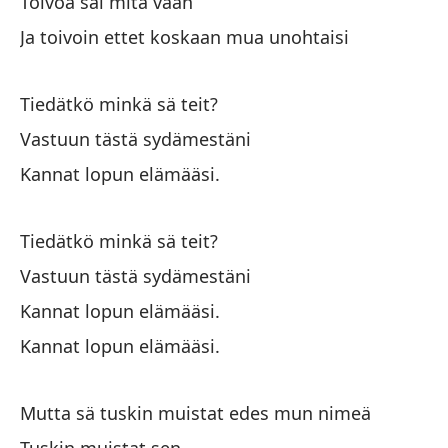
Toivoa sai mitä vaan
Pa
Ja toivoin ettet koskaan mua unohtaisi
Pe
Tiedätkö minkä sä teit?
Mu
Vastuun tästä sydämestäni
Kannat lopun elämääsi.
Ap
Tiedätkö minkä sä teit?
Vastuun tästä sydämestäni
Kannat lopun elämääsi.
Kannat lopun elämääsi.
En
Hu
Mutta sä tuskin muistat edes mun nimeä
Ca