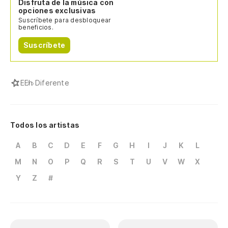
Disfruta de la música con
opciones exclusivas
Suscríbete para desbloquear
beneficios.
Suscríbete
E
Eh Diferente
Todos los artistas
A
B
C
D
E
F
G
H
I
J
K
L
M
N
O
P
Q
R
S
T
U
V
W
X
Y
Z
#