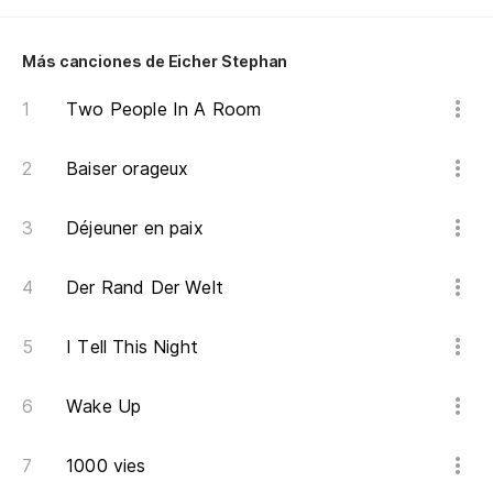
M
Más canciones de Eicher Stephan
Ve
A 
Two People In A Room
En
Baiser orageux
Ve
Si
Déjeuner en paix
Si
Der Rand Der Welt
M
Co
I Tell This Night
A 
Wake Up
En
Ve
1000 vies