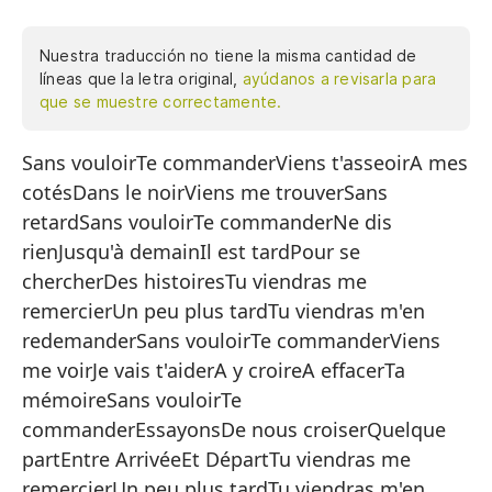
Nuestra traducción no tiene la misma cantidad de
líneas que la letra original,
ayúdanos a revisarla para
que se muestre correctamente.
Sans vouloirTe commanderViens t'asseoirA mes
Si
cotésDans le noirViens me trouverSans
M
retardSans vouloirTe commanderNe dis
Ve
rienJusqu'à demainIl est tardPour se
A 
chercherDes histoiresTu viendras me
remercierUn peu plus tardTu viendras m'en
En
redemanderSans vouloirTe commanderViens
Ve
me voirJe vais t'aiderA y croireA effacerTa
Si
mémoireSans vouloirTe
commanderEssayonsDe nous croiserQuelque
Si
partEntre ArrivéeEt DépartTu viendras me
M
remercierUn peu plus tardTu viendras m'en