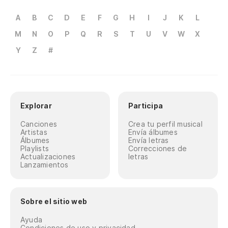
A
B
C
D
E
F
G
H
I
J
K
L
M
N
O
P
Q
R
S
T
U
V
W
X
Y
Z
#
Explorar
Participa
Canciones
Crea tu perfil musical
Artistas
Envía álbumes
Álbumes
Envía letras
Playlists
Correcciones de
Actualizaciones
letras
Lanzamientos
Sobre el sitio web
Ayuda
Condiciones de uso y privacidad