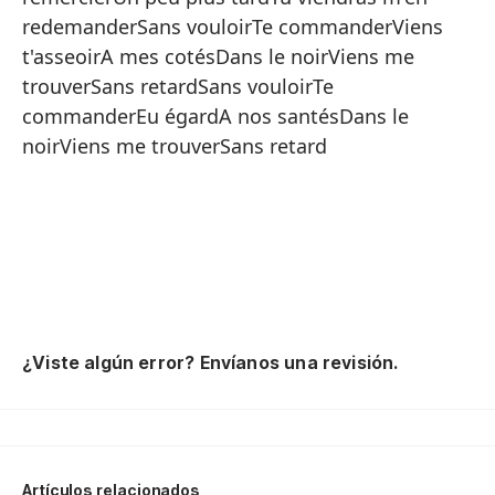
No
redemanderSans vouloirTe commanderViens
H
t'asseoirA mes cotésDans le noirViens me
trouverSans retardSans vouloirTe
Es
commanderEu égardA nos santésDans le
Pa
noirViens me trouverSans retard
Hi
Ve
Un
Vo
Si
¿Viste algún error? Envíanos una revisión.
M
Ve
Vo
A 
Artículos relacionados