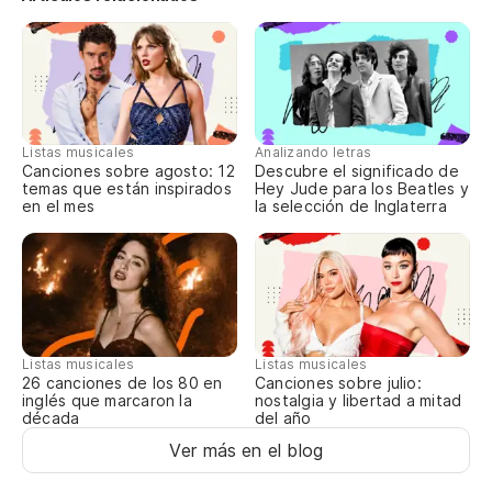
A 
T
Si
M
Listas musicales
Analizando letras
Canciones sobre agosto: 12
Descubre el significado de
In
temas que están inspirados
Hey Jude para los Beatles y
en el mes
la selección de Inglaterra
En
En
En
Y 
Listas musicales
Listas musicales
Ve
Canciones sobre julio:
26 canciones de los 80 en
nostalgia y libertad a mitad
inglés que marcaron la
Un
del año
década
Vo
Ver más en el blog
Si