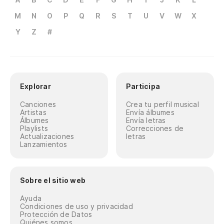
M
N
O
P
Q
R
S
T
U
V
W
X
Y
Z
#
Explorar
Participa
Canciones
Crea tu perfil musical
Artistas
Envía álbumes
Álbumes
Envía letras
Playlists
Correcciones de
Actualizaciones
letras
Lanzamientos
Sobre el sitio web
Ayuda
Condiciones de uso y privacidad
Protección de Datos
Quiénes somos