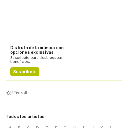
Disfruta de la música con
opciones exclusivas
Suscríbete para desbloquear
beneficios.
Suscríbete
E
Eistroll
Todos los artistas
A
B
C
D
E
F
G
H
I
J
K
L