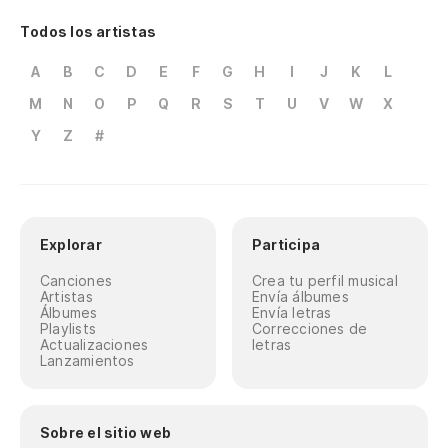
Todos los artistas
A
B
C
D
E
F
G
H
I
J
K
L
M
N
O
P
Q
R
S
T
U
V
W
X
Y
Z
#
Explorar
Participa
Canciones
Crea tu perfil musical
Artistas
Envía álbumes
Álbumes
Envía letras
Playlists
Correcciones de
Actualizaciones
letras
Lanzamientos
Sobre el sitio web