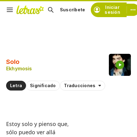
Iniciar
Suscríbete
sesión
Copiar fragmento
Copiar toda la letra
Solo
Practicar la pronunciación de
Ekhymosis
Comentar sobre este fragmento
Letra
Significado
Traducciones
Estoy solo y pienso que,
sólo puedo ver allá