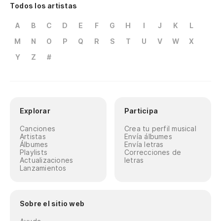
Todos los artistas
A
B
C
D
E
F
G
H
I
J
K
L
M
N
O
P
Q
R
S
T
U
V
W
X
Y
Z
#
Explorar
Participa
Canciones
Crea tu perfil musical
Artistas
Envía álbumes
Álbumes
Envía letras
Playlists
Correcciones de
Actualizaciones
letras
Lanzamientos
Sobre el sitio web