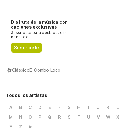
Disfruta de la música con
opciones exclusivas
Suscríbete para desbloquear
beneficios.
Suscríbete
Clássico
El Combo Loco
Todos los artistas
A
B
C
D
E
F
G
H
I
J
K
L
M
N
O
P
Q
R
S
T
U
V
W
X
Y
Z
#